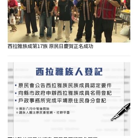
西拉雅族成第17族 原民日慶賀正名成功