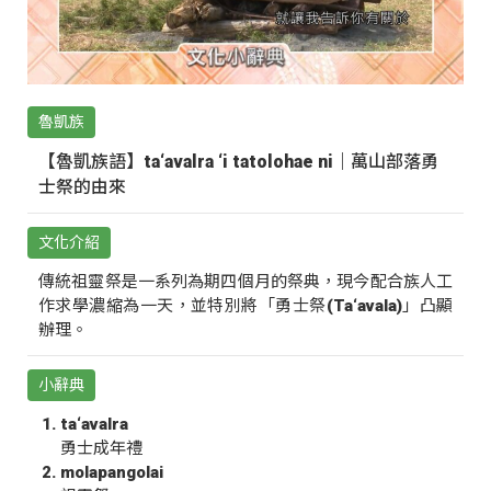
魯凱族
【魯凱族語】ta‘avalra ‘i tatolohae ni｜萬山部落勇
士祭的由來
文化介紹
傳統祖靈祭是一系列為期四個月的祭典，現今配合族人工
作求學濃縮為一天，並特別將「勇士祭(Ta‘avala)」凸顯
辦理。
小辭典
ta‘avalra
勇士成年禮
molapangolai