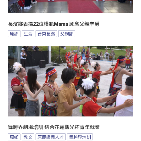
長濱鄉表揚22位模範Mama 感念父親辛勞
原鄉
生活
台東長濱
父親節
舞跨界劇場培訓 結合花蓮觀光拓青年就業
原鄉
教文
原民樂舞人才
舞跨界培訓