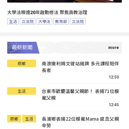
大學法暌違20年啟動修法 聚焦高教治理
生活
立法院
大學法
教育部
立法院
最新新聞
南澳撒利姆文健站揭牌 多元課程陪伴
原鄉
長者
12:50
台東市歡慶溫馨父親節！ 表揚71位模
生活
範父親
12:45
長濱鄉表揚22位模範Mama 感念父親
原鄉
生活
辛勞