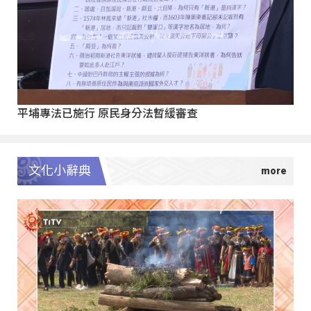
平埔專法已施行 原民身分法暫緩審查
文化小辭典