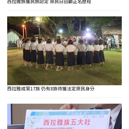
西拉雅族獲民族認定 原民日回顧正名歷程
西拉雅成第17族 仍有8族待獲法定原民身分