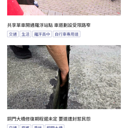
共享單車開通羅浮站點 車道劃設受限路窄
交通
生活
羅浮高中
自行車專用道
銅門大橋修復期程遲未定 要道遭封惹民怨
交通
原鄉
秀林
銅門大橋