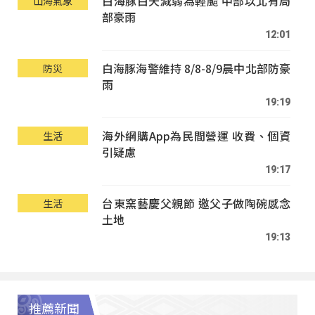
白海豚白天減弱為輕颱 中部以北有局
山海氣象
部豪雨
12:01
白海豚海警維持 8/8-8/9晨中北部防豪
防災
雨
19:19
海外網購App為民間營運 收費、個資
生活
引疑慮
19:17
台東窯藝慶父親節 邀父子做陶碗感念
生活
土地
19:13
推薦新聞