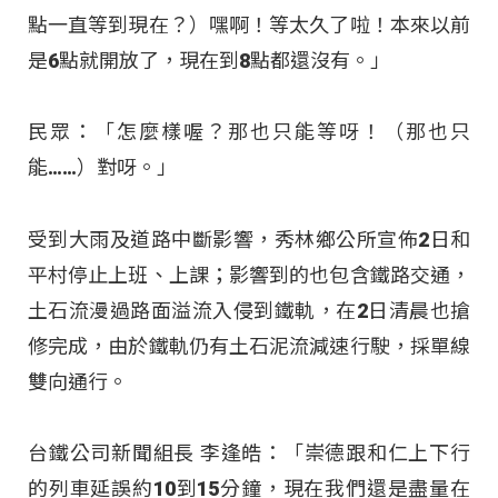
點一直等到現在？）嘿啊！等太久了啦！本來以前
是6點就開放了，現在到8點都還沒有。」
民眾：「怎麼樣喔？那也只能等呀！（那也只
能……）對呀。」
受到大雨及道路中斷影響，秀林鄉公所宣佈2日和
平村停止上班、上課；影響到的也包含鐵路交通，
土石流漫過路面溢流入侵到鐵軌，在2日清晨也搶
修完成，由於鐵軌仍有土石泥流減速行駛，採單線
雙向通行。
台鐵公司新聞組長 李逢皓：「崇德跟和仁上下行
的列車延誤約10到15分鐘，現在我們還是盡量在