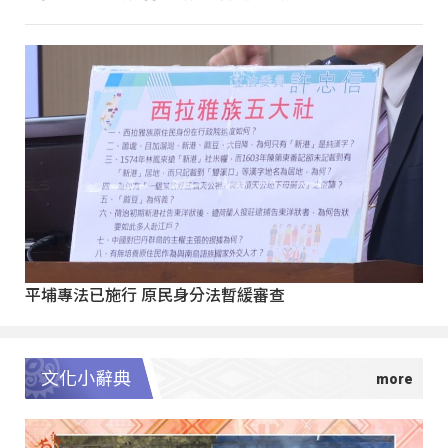
平埔專法已施行 原民身分法暫緩審查
文化小辭典