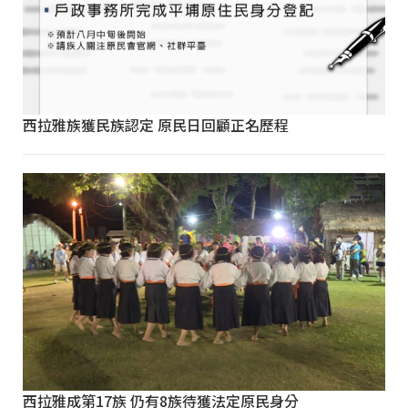
西拉雅族獲民族認定 原民日回顧正名歷程
西拉雅成第17族 仍有8族待獲法定原民身分