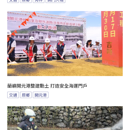
蘭嶼開元港整建動土 打造安全海運門戶
交通
原鄉
開元港