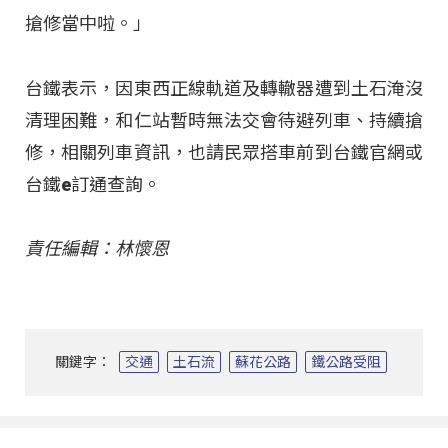
搶修當中啦。」
台鐵表示，因東西正線軌道及轉轍器遭到土石淹沒
清理困難，和仁站暫時無法交會待避列車、持續搶
修，相關列車資訊，也請民眾搭車前到台鐵官網或
台鐵e訂通查詢。
責任編輯：林懷恩
關鍵字：
交通
土石流
蘇花公路
鐵公路受阻