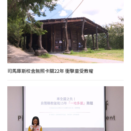
司馬庫斯校舍無照卡關22年 衝擊童受教權