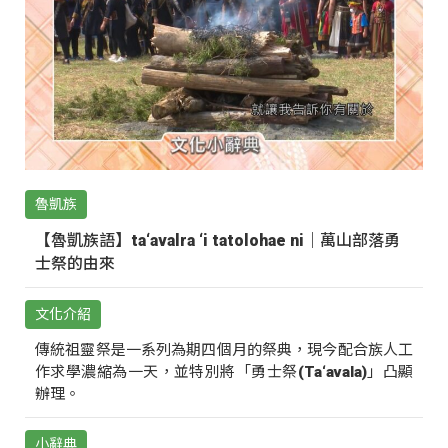
魯凱族
【魯凱族語】ta‘avalra ‘i tatolohae ni｜萬山部落勇
士祭的由來
文化介紹
傳統祖靈祭是一系列為期四個月的祭典，現今配合族人工
作求學濃縮為一天，並特別將「勇士祭(Ta‘avala)」凸顯
辦理。
小辭典