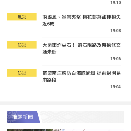
19:10
兩颱風、猴害夾擊 梅花部落甜柿損失
風災
近6成
19:08
大豪雨炸尖石！ 落石阻路及時搶修交
防災
通未斷
19:06
苗栗南庄嚴防白海豚颱風 提前封閉易
防災
崩路段
19:04
推薦新聞