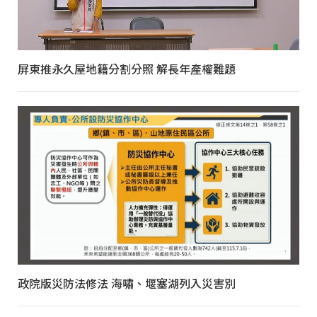
屏東推永久屋地籍分割分照 解長年產權難題
政院版災防法修法 海嘯、堰塞湖列入災害別