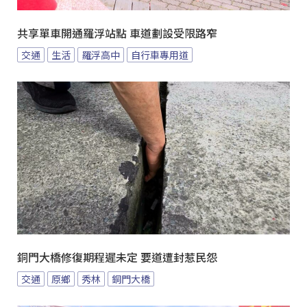
共享單車開通羅浮站點 車道劃設受限路窄
交通
生活
羅浮高中
自行車專用道
銅門大橋修復期程遲未定 要道遭封惹民怨
交通
原鄉
秀林
銅門大橋