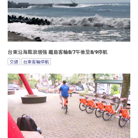
台東沿海風浪增強 離島客輪8/7午後至8/9停航
交通
台東客輪停航