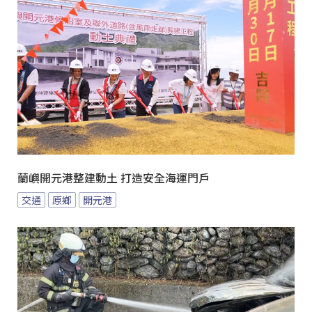
蘭嶼開元港整建動土 打造安全海運門戶
交通
原鄉
開元港