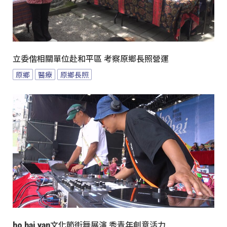
立委偕相關單位赴和平區 考察原鄉長照營運
原鄉
醫療
原鄉長照
ho hai yan文化節街舞展演 秀青年創意活力