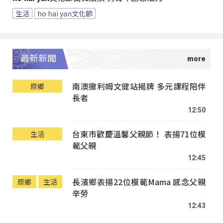
生活
ho hai yan文化節
最新新聞
南澳撒利姆文健站揭牌 多元課程陪伴
原鄉
長者
12:50
台東市歡慶溫馨父親節！ 表揚71位模
生活
範父親
12:45
長濱鄉表揚22位模範Mama 感念父親
原鄉
生活
辛勞
12:43