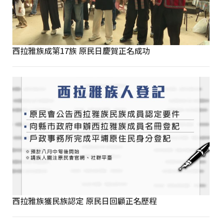
西拉雅族成第17族 原民日慶賀正名成功
西拉雅族獲民族認定 原民日回顧正名歷程