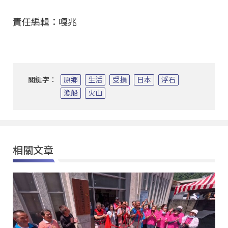
責任編輯：嘎兆
關鍵字：
原鄉
生活
受損
日本
浮石
漁船
火山
相關文章