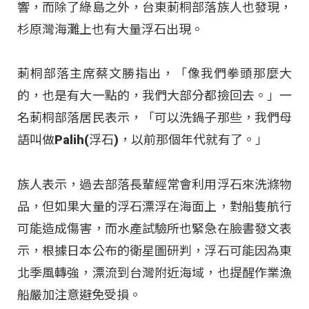
響，而除了綠島之外，台東莿桐部落族人也發現，
杉原灣海灘上也有大量浮石出現。
莿桐部落主席蔡文勝指出，「像我們拳頭那麼大
的，也是有大一點的，我們大部分都撿回去。」一
名莿桐部落居民表示，「可以洗鍋子那些，我們母
語叫做Palih(浮石)，以前那個年代就有了。」
族人表示，過去部落長輩經常會利用浮石來洗滌物
品，但如果大量的浮石漂浮在海面上，對船隻航行
可能造成傷害，而水產試驗所也緊急在臉書發文表
示，根據日本公布的衛星圖研判，浮石可能因為東
北季風轉強，漂流到台灣附近海域，也提醒作業漁
船嚴加注意避免受損。