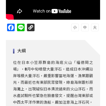
Facebook
Line
A
A
A
大綱
位在日本小笠原群島的海底火山「福德岡之
場」，8月中旬噴發大量浮石，造成日本沖繩沿
岸堆積大量浮石，嚴重影響當地海運、漁業跟觀
光，而最近也有東部民眾發現，綠島海岸跟杉原
海灘上，出現疑似日本漂流過來的火山浮石，而
水產試驗所也緊急在臉書發文，提醒台灣東部或
中西太平洋作業的漁船，嚴加注意海上浮石笩，