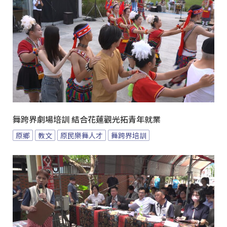
舞跨界劇場培訓 結合花蓮觀光拓青年就業
原鄉
教文
原民樂舞人才
舞跨界培訓