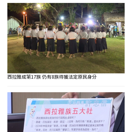
西拉雅成第17族 仍有8族待獲法定原民身分