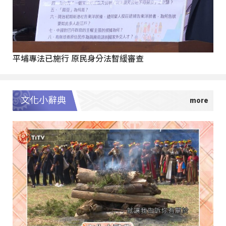
平埔專法已施行 原民身分法暫緩審查
文化小辭典