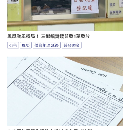
鳳凰颱風攪局！ 三鄉鎮暫緩普發1萬發放
公告
風災
偏鄉地區延後
普發現金