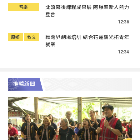
北流幕後課程成果展 阿爆率新人熱力
音樂
登台
12:36
舞跨界劇場培訓 結合花蓮觀光拓青年
原鄉
教文
就業
12:34
推薦新聞