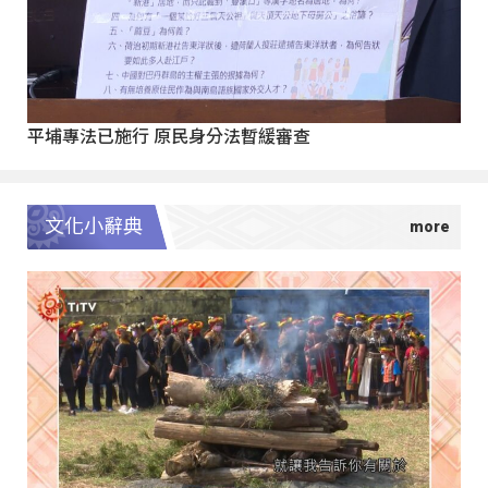
平埔專法已施行 原民身分法暫緩審查
文化小辭典