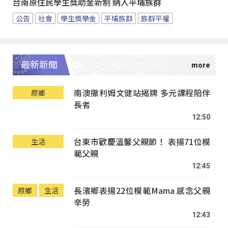
台南原住民學生獎助金新制 納入平埔族群
公告
社會
學生獎學金
平埔族群
族群平權
最新新聞
南澳撒利姆文健站揭牌 多元課程陪伴
原鄉
長者
12:50
台東市歡慶溫馨父親節！ 表揚71位模
生活
範父親
12:45
長濱鄉表揚22位模範Mama 感念父親
原鄉
生活
辛勞
12:43