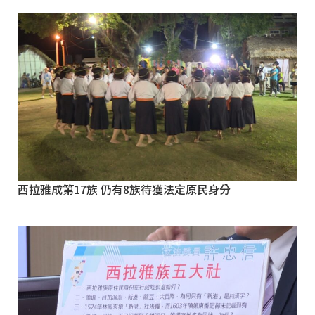
西拉雅成第17族 仍有8族待獲法定原民身分