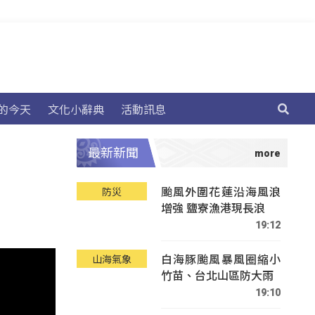
的今天
文化小辭典
活動訊息
最新新聞
颱風外圍花蓮沿海風浪
防災
增強 鹽寮漁港現長浪
19:12
白海豚颱風暴風圈縮小
山海氣象
竹苗、台北山區防大雨
19:10