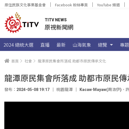
原住民族文化事業基金會
Facebook 粉絲專頁
YouTube 頻道
TITV NEWS
原視新聞網
2024 總統大選
直播
最新
山海氣象
總覽
專題
首頁
社會
龍潭原民集會所落成 助都市原民傳承文化
龍潭原民集會所落成 助都市原民傳
發布：2024-05-08 19:17
桃園龍潭
Kacaw·Mayaw(周浩伊)
、