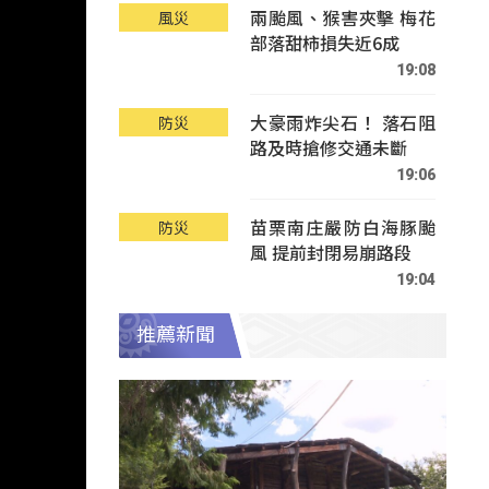
兩颱風、猴害夾擊 梅花
風災
部落甜柿損失近6成
19:08
大豪雨炸尖石！ 落石阻
防災
路及時搶修交通未斷
19:06
苗栗南庄嚴防白海豚颱
防災
風 提前封閉易崩路段
19:04
推薦新聞