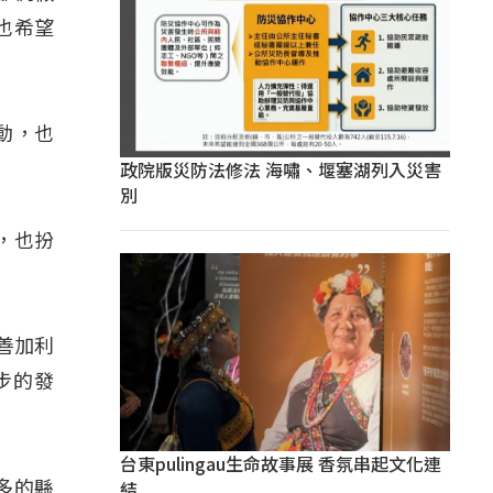
也希望
動，也
政院版災防法修法 海嘯、堰塞湖列入災害
別
承，也扮
善加利
步的發
台東pulingau生命故事展 香氛串起文化連
結
多的縣