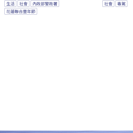
生活
社會
內政部警政署
社會
毒駕
花蓮聯合豐年節