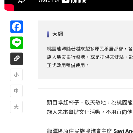
Facebook
大綱
Line
桃園龍潭隨著越來越多原民移居都會，各
族人朋友舉行祭典，或是提供文健站、部
正式啟用租借使用。
A
頭目拿起杯子、敬天敬地，為桃園龍
A
族人未來舉辦文化活動，不用再向他
A
龍潭區原住民族協進會主席 Sayi 