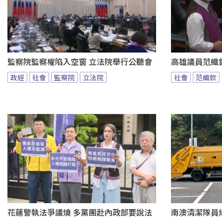
監察院監察權陷入空窗 立法院舉行公聽會
高雄議員范織
政經
社會
監察院
立法院
社會
范織欽
花蓮警執法爭議燒 多黨團赴內政部要說法
南澳清潔隊員