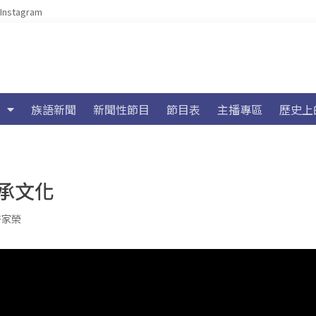
Instagram
族語新聞
新聞性節目
節目表
主播專區
歷史上
承文化
許家榮