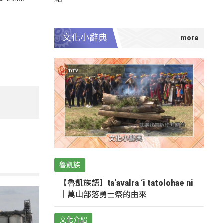
文化小辭典
魯凱族
【魯凱族語】ta‘avalra ‘i tatolohae ni
｜萬山部落勇士祭的由來
文化介紹