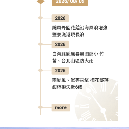
2026/ 08/ 09
2026
颱風外圍花蓮沿海風浪增強
鹽寮漁港現長浪
2026
白海豚颱風暴風圈縮小 竹
苗、台北山區防大雨
2026
兩颱風、猴害夾擊 梅花部落
甜柿損失近6成
more