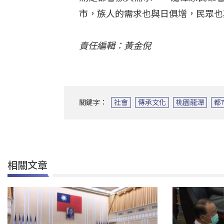
市，族人的需求也與日俱增，民眾也
責任編輯：黃金倪
關鍵字：
社會
傳承文化
桃園龍潭
都
相關文章