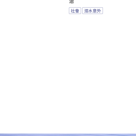
治
社會
溺水意外