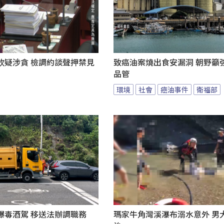
欽疑涉貪 檢調約談聲押禁見
致癌油案燒出食安漏洞 朝野籲
品管
環境
社會
癌油事件
衛福部
爆毒酒駕 移送法辦調職務
瑪家牛角灣溪瀑布溺水意外 男