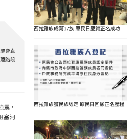
西拉雅族成第17族 原民日慶賀正名成功
可能會直
花蓮路段
西拉雅族獲民族認定 原民日回顧正名歷程
強震，
阻塞河