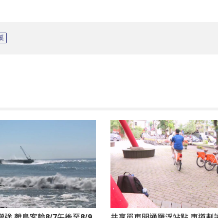
溪
強 離島客輪8/7午後至8/9
共享單車開通羅浮站點 車道劃