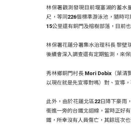
林保署觀測發現目前堰塞湖的蓄水量
尺，等同226個標準游泳池，隨時
15公里還有銅門及榕樹部落，目前
林保署花蓮分署集水治理科長 黎壁
後續會深入調查還有定期監測，來保
秀林鄉銅門村長 Mori Dobix
以現在就是先宣導對嗎）對、宣導，
此外，由於花蓮北區22日降下豪雨，
衝進一旁的台鐵北迴線，當時正好有
鐵，所幸沒有人員傷亡，其餘班次也