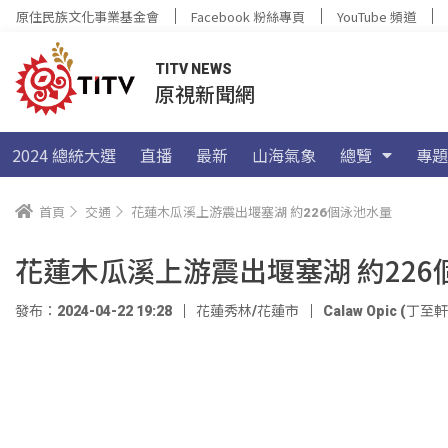
原住民族文化事業基金會
Facebook 粉絲專頁
YouTube 頻道
TITV NEWS
原視新聞網
2024 總統大選
直播
最新
山海氣象
總覽
專題
首頁
交通
花蓮木瓜溪上游震出堰塞湖 約226個泳池水量
花蓮木瓜溪上游震出堰塞湖 約226
發布：2024-04-22 19:28
花蓮秀林/花蓮市
Calaw Opic (丁至軒