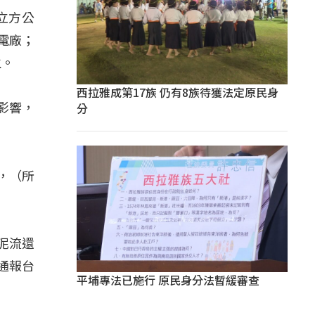
立方公
電廠；
生。
西拉雅成第17族 仍有8族待獲法定原民身
分
影響，
脅，（所
泥流還
通報台
平埔專法已施行 原民身分法暫緩審查