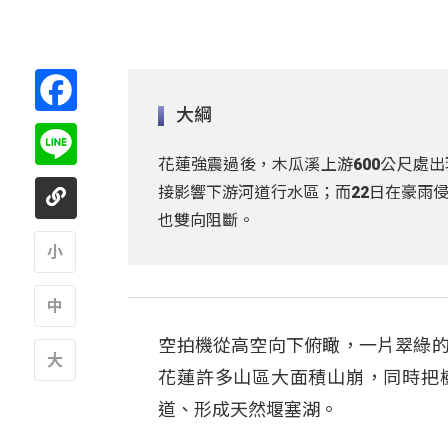
https://youtu.be/SsIVANmnH4k
Facebook
大綱
Line
花蓮強震過後，木瓜溪上游600公尺處出
接影響下游河道行水區；而22日在豪雨
也雙向阻斷。
A
空拍機從高空向下俯瞰，一片翠綠的
A
花蓮許多山區大面積山崩，同時把
A
道、形成天然堰塞湖。