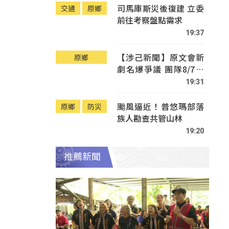
司馬庫斯災後復建 立委
交通
原鄉
前往考察盤點需求
19:37
【涉己新聞】原文會新
原鄉
劇名爆爭議 團隊8/7赴
Tafalong致歉
19:31
颱風逼近！普悠瑪部落
原鄉
防災
族人勘查共管山林
19:20
推薦新聞