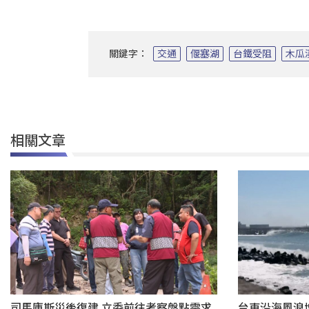
關鍵字：
交通
偃塞湖
台鐵受阻
木瓜
相關文章
司馬庫斯災後復建 立委前往考察盤點需求
台東沿海風浪增