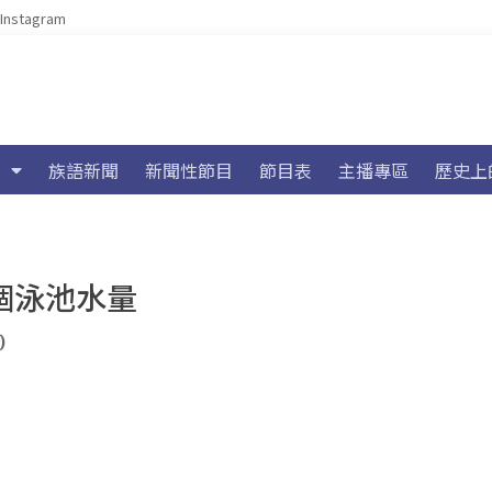
Instagram
族語新聞
新聞性節目
節目表
主播專區
歷史上
個泳池水量
)