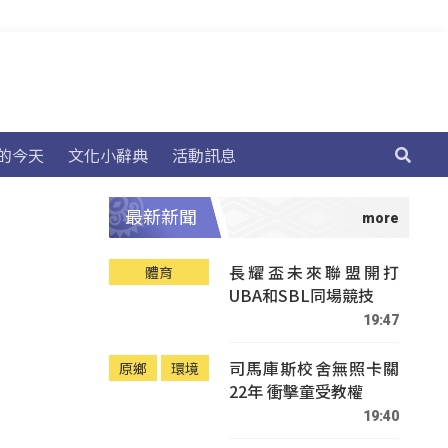
的今天
文化小辭典
活動訊息
最新新聞
長耀盃未來聯盟開打
體育
UBA和SBL同場競技
19:47
司馬庫斯校舍無照卡關
原鄉
環境
22年 衝擊童受教權
19:40