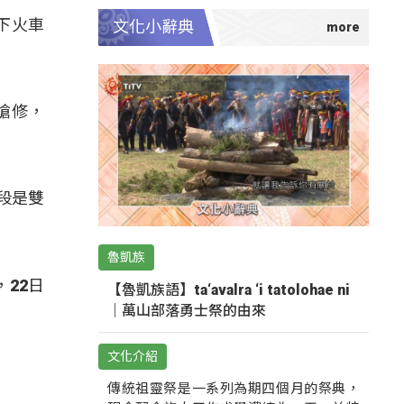
下火車
文化小辭典
搶修，
段是雙
魯凱族
22日
【魯凱族語】ta‘avalra ‘i tatolohae ni
｜萬山部落勇士祭的由來
文化介紹
傳統祖靈祭是一系列為期四個月的祭典，