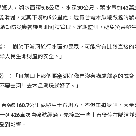
驚人，湖水面積5.6公頃、水深30公尺、蓄水量約43萬
可能潰堤，尤其下游約6公里處，還有台電木瓜壩跟瀧澗發
也啟動防災應變機制和河道管理、定期監測，避免災害發
瑞：「對於下游河道行水區的民眾，可能會有比較直接的
障人民生命財產的安全。」
（葉清賢）：「目前山上那個堰塞湖好像是沒有構成部落的威
不要去河川去木瓜溪玩就好了。」
台9線160.7公里處發生土石坍方，不但車道受阻，大量
一列426車次自強號經過，先撞擊一些土石後停在隧道並
受到影響。