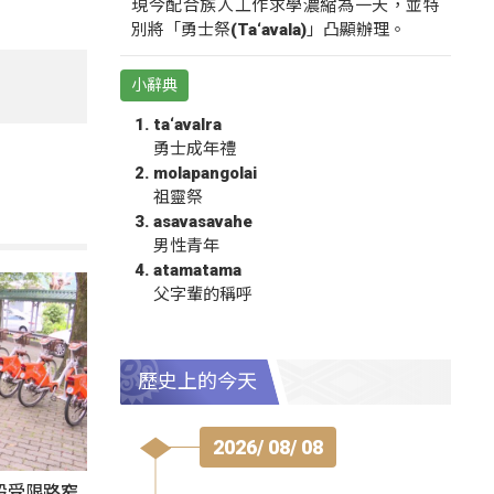
現今配合族人工作求學濃縮為一天，並特
別將「勇士祭(Ta‘avala)」凸顯辦理。
小辭典
ta‘avalra
勇士成年禮
molapangolai
祖靈祭
asavasavahe
男性青年
atamatama
父字輩的稱呼
歷史上的今天
2026/ 08/ 08
設受限路窄