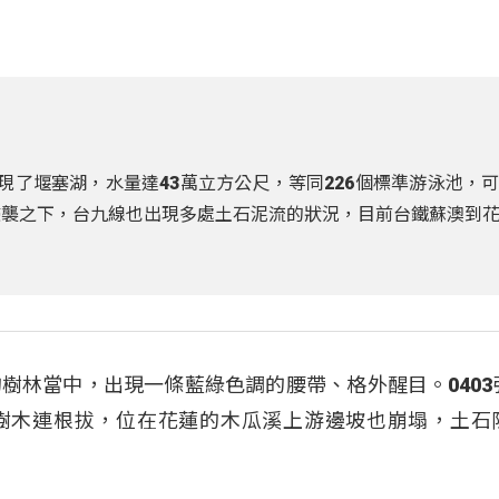
現了堰塞湖，水量達43萬立方公尺，等同226個標準游泳池，
侵襲之下，台九線也出現多處土石泥流的狀況，目前台鐵蘇澳到
樹林當中，出現一條藍綠色調的腰帶、格外醒目。0403
樹木連根拔，位在花蓮的木瓜溪上游邊坡也崩塌，土石