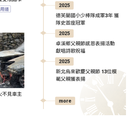
2025
專用道
德芙蘭國小少棒隊成軍3年 獲
隊史首座冠軍
2025
卓溪鄉父親節感恩表揚活動
獻唱詩歌祝福
2025
新北烏來歡慶父親節 13位模
範父親獲表揚
火不見車主
more