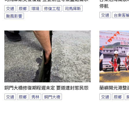
停航
交通
原鄉
環境
修復工程
司馬庫斯
交通
台東客
颱風影響
銅門大橋修復期程遲未定 要道遭封惹民怨
蘭嶼開元港整
交通
原鄉
秀林
銅門大橋
交通
原鄉