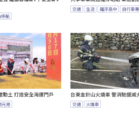
交通
生活
羅浮高中
自行車
輪停航
建動土 打造安全海運門戶
台東金針山火燒車 警消馳援滅
開元港
交通
火燒車