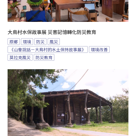
大鳥村水保故事展 災害記憶轉化防災教育
原鄉
環境
防災
風災
《山會說話－大鳥村的水土保持故事展》
環境改善
莫拉克風災
防災教育