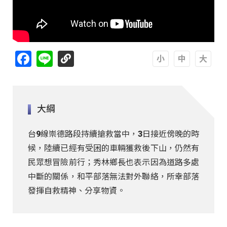
Facebook
Line
A
A
A
大綱
台9線崇德路段持續搶救當中，3日接近傍晚的時
候，陸續已經有受困的車輛獲救後下山，仍然有
民眾想冒險前行；秀林鄉長也表示因為道路多處
中斷的關係，和平部落無法對外聯絡，所幸部落
發揮自救精神、分享物資。