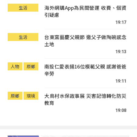
海外網購App為民間營運 收費、個資
生活
引疑慮
19:17
台東窯藝慶父親節 邀父子做陶碗感念
生活
土地
19:13
南投仁愛表揚16位模範父親 感謝爸爸
人物
原鄉
辛勞
19:11
大鳥村水保故事展 災害記憶轉化防災
原鄉
環境
教育
19:08