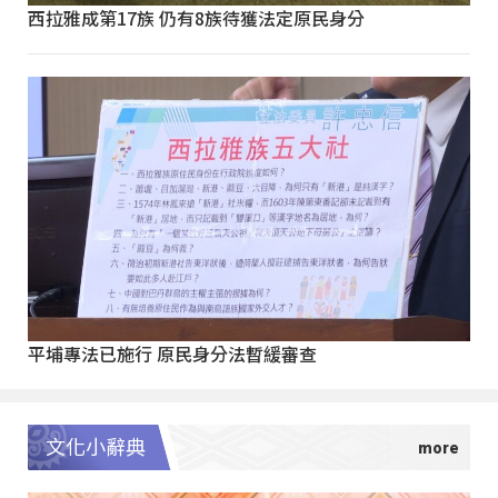
西拉雅成第17族 仍有8族待獲法定原民身分
平埔專法已施行 原民身分法暫緩審查
文化小辭典