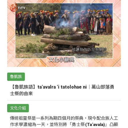
魯凱族
【魯凱族語】ta‘avalra ‘i tatolohae ni｜萬山部落勇
士祭的由來
文化介紹
傳統祖靈祭是一系列為期四個月的祭典，現今配合族人工
作求學濃縮為一天，並特別將「勇士祭(Ta‘avala)」凸顯