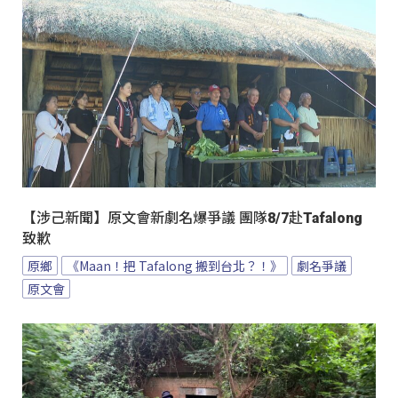
【涉己新聞】原文會新劇名爆爭議 團隊8/7赴Tafalong
致歉
原鄉
《Maan！把 Tafalong 搬到台北？！》
劇名爭議
原文會