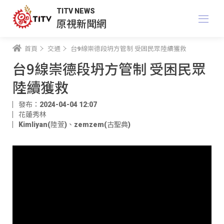
TITV NEWS
原視新聞網
首頁
交通
台9線崇德段坍方管制 受困民眾陸續獲救
台9線崇德段坍方管制 受困民眾
陸續獲救
發布：2024-04-04 12:07
花蓮秀林
Kimliyan(陸萱)
、
zemzem(古聖典)