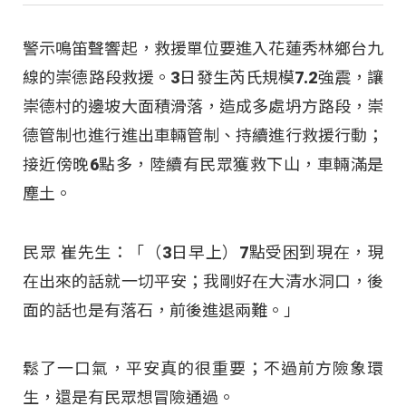
警示鳴笛聲響起，救援單位要進入花蓮秀林鄉台九
線的崇德路段救援。3日發生芮氏規模7.2強震，讓
崇德村的邊坡大面積滑落，造成多處坍方路段，崇
德管制也進行進出車輛管制、持續進行救援行動；
接近傍晚6點多，陸續有民眾獲救下山，車輛滿是
塵土。
民眾 崔先生：「（3日早上）7點受困到現在，現
在出來的話就一切平安；我剛好在大清水洞口，後
面的話也是有落石，前後進退兩難。」
鬆了一口氣，平安真的很重要；不過前方險象環
生，還是有民眾想冒險通過。