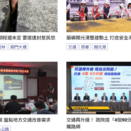
期程遲未定 要道遭封惹民怨
蘭嶼開元港整建動土 打造安全
秀林
銅門大橋
交通
原鄉
開元港
察 盤點地方交通改善需求
交通再升級！ 政院提「4個90
鐵路網
島公路