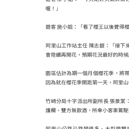
喔！」
遊客 施小姐：「看了櫻王以後覺得
阿里山工作站主任 陳志銀：「接下
會陸續再開花，預期花況最好的時候
園區估計為期一個月個櫻花季，將帶
因為就在櫻花季開跑第一天，阿里山
竹崎分局十字派出所副所長 張景棠
護欄、雙方無飲酒，所幸小客車駕駛
阿里山公路沿路彎道多、大型遊覽