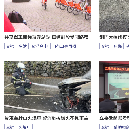
共享單車開通羅浮站點 車道劃設受限路窄
銅門大橋修復
交通
生活
羅浮高中
自行車專用道
交通
原鄉
台東金針山火燒車 警消馳援滅火不見車主
立委赴蘭嶼考
交通
火燒車
交通
蘭嶼環