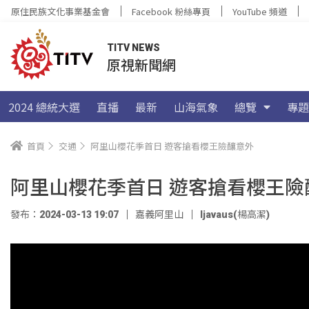
原住民族文化事業基金會
Facebook 粉絲專頁
YouTube 頻道
TITV NEWS
原視新聞網
2024 總統大選
直播
最新
山海氣象
總覽
專題
首頁
交通
阿里山櫻花季首日 遊客搶看櫻王險釀意外
阿里山櫻花季首日 遊客搶看櫻王險
發布：2024-03-13 19:07
嘉義阿里山
ljavaus(楊高潔)