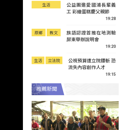
公益團邀愛國浦長輩義
生活
工 彩繪蛋糕慶父親節
19:28
族語認證首推在地測驗
原鄉
教文
屏東舉辦說明會
19:20
公視預算遭立院腰斬 恐
生活
立法院
流失內容創作人才
19:15
推薦新聞