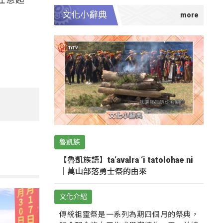
文化小辭典
魯凱族
【魯凱族語】ta‘avalra ‘i tatolohae ni
｜萬山部落勇士祭的由來
文化介紹
傳統祖靈祭是一系列為期四個月的祭典，