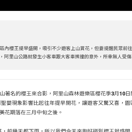
區內櫻王提早盛開，吸引不少遊客上山賞花，但要提醒民眾前
，阿里山公路就發生小客車跟大客車擦撞的意外，所幸無人受傷
山著名的櫻王來合影，阿里山森林遊樂區櫻花季3月10日
到聖嬰現象影響比起往年提早開花，讓遊客又驚又喜，園
美花期落在三月中旬之後。
好，前幾天都下雨，所以我們今天來剛好碰到櫻王就盛開