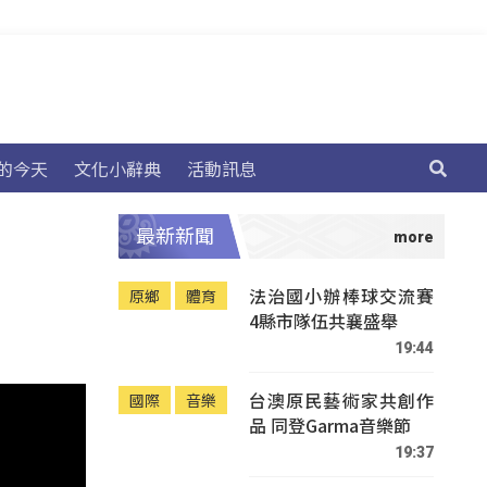
的今天
文化小辭典
活動訊息
最新新聞
法治國小辦棒球交流賽
原鄉
體育
4縣市隊伍共襄盛舉
19:44
台澳原民藝術家共創作
國際
音樂
品 同登Garma音樂節
19:37