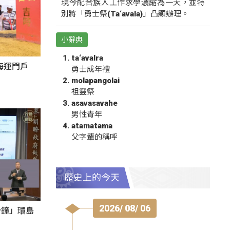
現今配合族人工作求學濃縮為一天，並特
別將「勇士祭(Ta‘avala)」凸顯辦理。
小辭典
ta‘avalra
海運門戶
勇士成年禮
molapangolai
祖靈祭
asavasavahe
男性青年
atamatama
父字輩的稱呼
歷史上的今天
2026/ 08/ 06
分鐘」環島