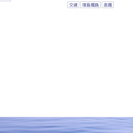
交通
環島鐵路
高鐵