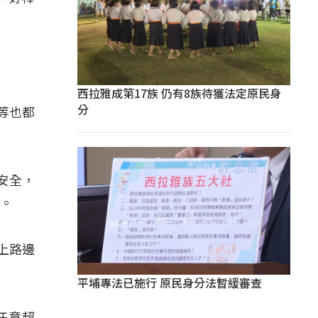
西拉雅成第17族 仍有8族待獲法定原民身
分
等也都
安全，
外。
上路邊
平埔專法已施行 原民身分法暫緩審查
任意超