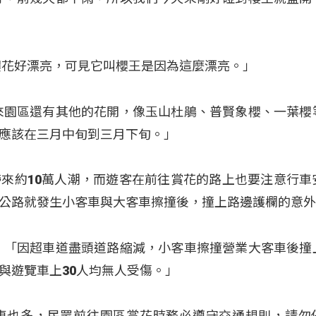
櫻花好漂亮，可見它叫櫻王是因為這麼漂亮。」
來園區還有其他的花開，像玉山杜鵑、普賢象櫻、一葉櫻
應該在三月中旬到三月下旬。」
來約10萬人潮，而遊客在前往賞花的路上也要注意行車
公路就發生小客車與大客車擦撞後，撞上路邊護欄的意
：「因超車道盡頭道路縮減，小客車擦撞營業大客車後撞
與遊覽車上30人均無人受傷。」
車也多，民眾前往園區賞花時務必遵守交通規則，請勿