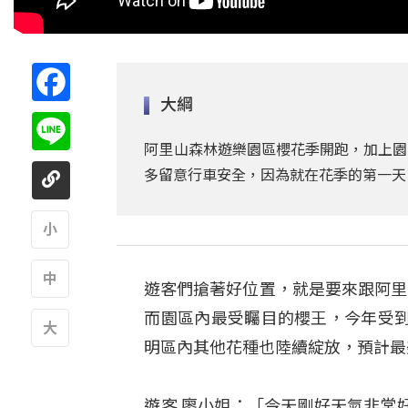
Facebook
大綱
Line
阿里山森林遊樂園區櫻花季開跑，加上園
多留意行車安全，因為就在花季的第一天
A
遊客們搶著好位置，就是要來跟阿里
A
而園區內最受矚目的櫻王，今年受
明區內其他花種也陸續綻放，預計最
A
遊客 廖小姐：「今天剛好天氣非常