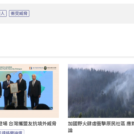
坦人
衝突威脅
登場 台灣攜盟友抗境外威脅
加國野火肆虐衝擊原民社區 應
論
凱達格蘭論壇