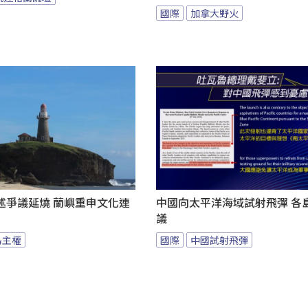
國際
加拿大野火
述爭議延燒 蘭嶼重申文化連
中國向太平洋海域試射飛彈 各
議
島主權
國際
中國試射飛彈