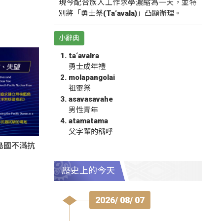
現今配合族人工作求學濃縮為一天，並特
別將「勇士祭(Ta‘avala)」凸顯辦理。
小辭典
ta‘avalra
勇士成年禮
molapangolai
祖靈祭
asavasavahe
男性青年
atamatama
父字輩的稱呼
島國不滿抗
歷史上的今天
2026/ 08/ 07