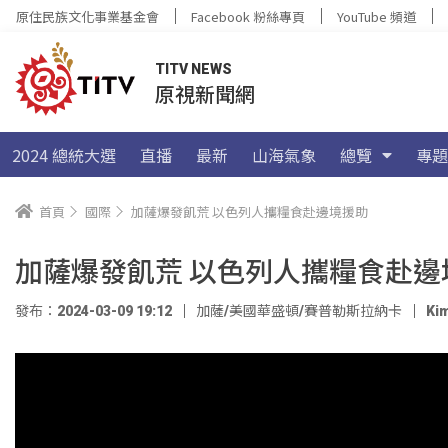
原住民族文化事業基金會
Facebook 粉絲專頁
YouTube 頻道
TITV NEWS
原視新聞網
2024 總統大選
直播
最新
山海氣象
總覽
專題
首頁
國際
加薩爆發飢荒 以色列人攜糧食赴邊境援助
加薩爆發飢荒 以色列人攜糧食赴邊
發布：2024-03-09 19:12
加薩/美國華盛頓/賽普勒斯拉納卡
Ki