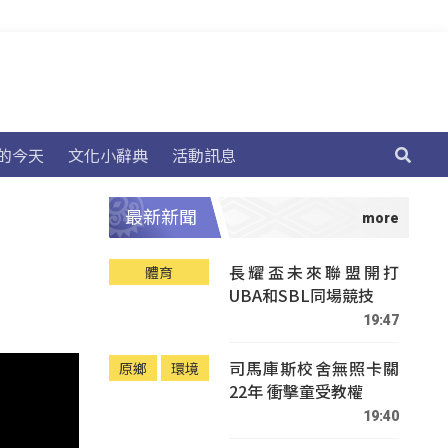
的今天
文化小辭典
活動訊息
最新新聞
長耀盃未來聯盟開打
體育
UBA和SBL同場競技
19:47
司馬庫斯校舍無照卡關
原鄉
環境
22年 衝擊童受教權
19:40