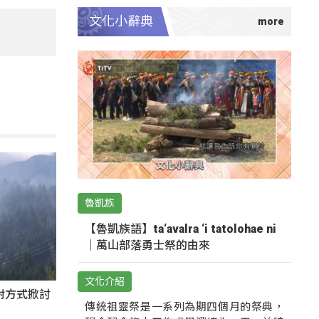
文化小辭典
魯凱族
【魯凱族語】ta‘avalra ‘i tatolohae ni
｜萬山部落勇士祭的由來
文化介紹
對方式掀討
傳統祖靈祭是一系列為期四個月的祭典，