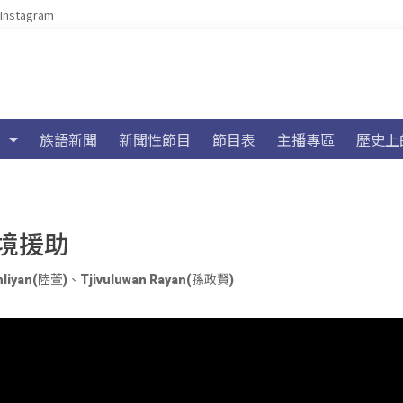
Instagram
族語新聞
新聞性節目
節目表
主播專區
歷史上
境援助
mliyan(陸萱)
、
Tjivuluwan Rayan(孫政賢)