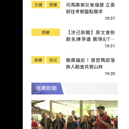
司馬庫斯災後復建 立委
交通
原鄉
前往考察盤點需求
19:37
【涉己新聞】原文會新
原鄉
劇名爆爭議 團隊8/7赴
Tafalong致歉
19:31
颱風逼近！普悠瑪部落
原鄉
防災
族人勘查共管山林
19:20
推薦新聞