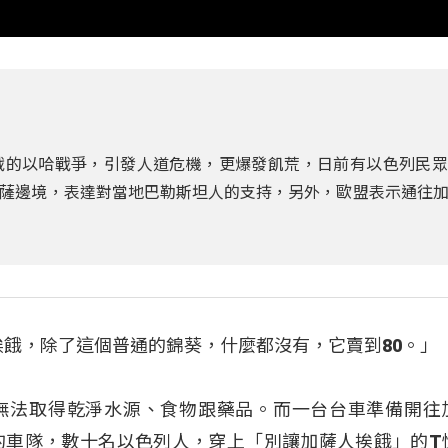
戰的以哈戰爭，引發人道危機，更爆發飢荒，日前有以色列民眾
薩邊境，表達對當地巴勒斯坦人的支持，另外，歐盟表示通往
都在挨餓，除了這個普通的錦葵，什麼都沒有，它賣到80。」
無法取得乾淨水源、食物跟藥品。而一台台車準備開往
的車隊，數十名以色列人，穿上「別讓加薩人挨餓」的T