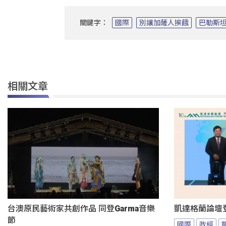
關鍵字：
國際
別讓加薩人挨餓
巴勒斯
相關文章
台澳原民藝術家共創作品 同登Garma音樂
凱達格蘭論壇
節
國際
政經