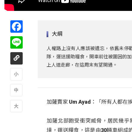
Facebook
大綱
Line
人權路上沒有人應該被遺忘，依舊未停
隊，運送援助糧食，開車前往被圍困的加
上人道走廊，在這周末有望開通。
A
加薩賣家 Um Ayad：「所有人
A
A
加薩北部飽受衝突威脅，居民幾乎
境，運送糧食，這是由30輛車組成