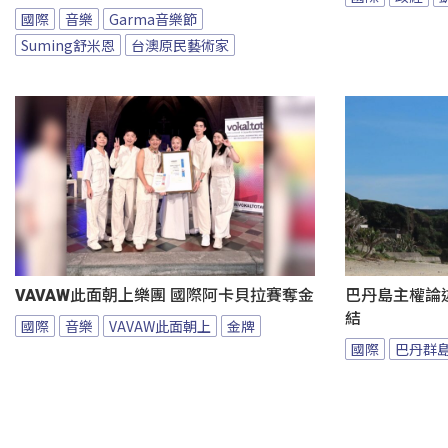
國際
音樂
Garma音樂節
Suming舒米恩
台澳原民藝術家
VAVAW此面朝上樂團 國際阿卡貝拉賽奪金
巴丹島主權論
結
國際
音樂
VAVAW此面朝上
金牌
國際
巴丹群