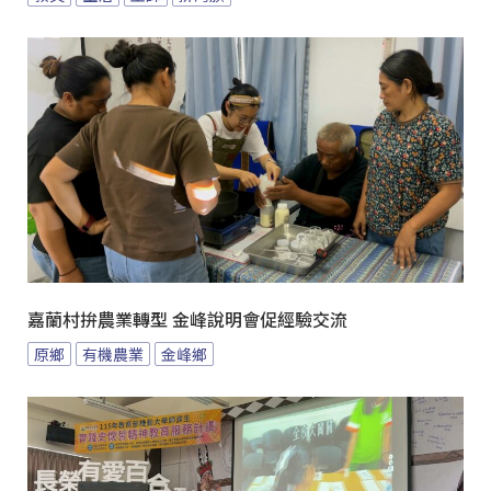
嘉蘭村拚農業轉型 金峰說明會促經驗交流
原鄉
有機農業
金峰鄉