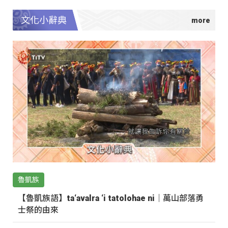
文化小辭典
魯凱族
【魯凱族語】ta‘avalra ‘i tatolohae ni｜萬山部落勇
士祭的由來