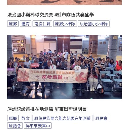
法治國小辦棒球交流賽 4縣市隊伍共襄盛舉
原鄉
體育
南投仁愛
原鄉少棒隊
法治國小少棒隊
族語認證首推在地測驗 屏東舉辦說明會
原鄉
教文
原住民族語言能力認證在地測驗
原民會
原語會
屏東來義高中