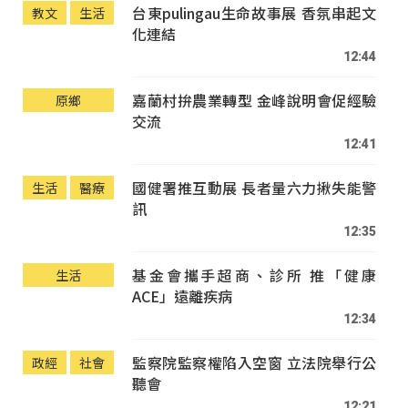
台東pulingau生命故事展 香氛串起文
教文
生活
化連結
12:44
嘉蘭村拚農業轉型 金峰說明會促經驗
原鄉
交流
12:41
國健署推互動展 長者量六力揪失能警
生活
醫療
訊
12:35
基金會攜手超商、診所 推「健康
生活
ACE」遠離疾病
12:34
監察院監察權陷入空窗 立法院舉行公
政經
社會
聽會
12:21