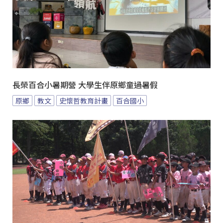
長榮百合小暑期營 大學生伴原鄉童過暑假
原鄉
教文
史懷哲教育計畫
百合國小