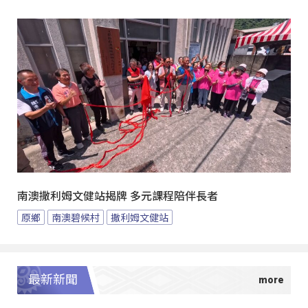
南澳撒利姆文健站揭牌 多元課程陪伴長者
原鄉
南澳碧候村
撒利姆文健站
最新新聞