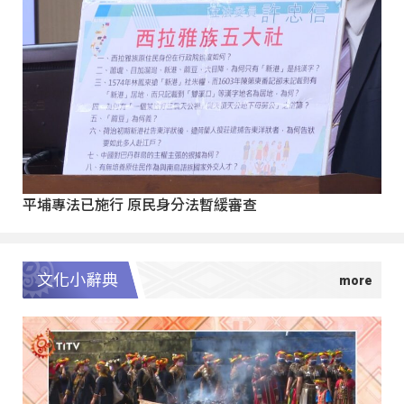
平埔專法已施行 原民身分法暫緩審查
文化小辭典