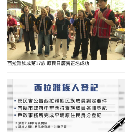
西拉雅族成第17族 原民日慶賀正名成功