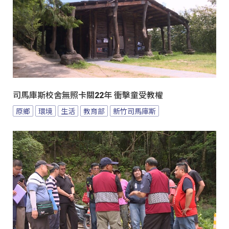
司馬庫斯校舍無照卡關22年 衝擊童受教權
原鄉
環境
生活
教育部
新竹司馬庫斯