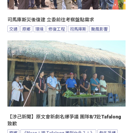
司馬庫斯災後復建 立委前往考察盤點需求
交通
原鄉
環境
修復工程
司馬庫斯
颱風影響
【涉己新聞】原文會新劇名爆爭議 團隊8/7赴Tafalong
致歉
原鄉
《Maan！把 Tafalong 搬到台北？！》
劇名爭議