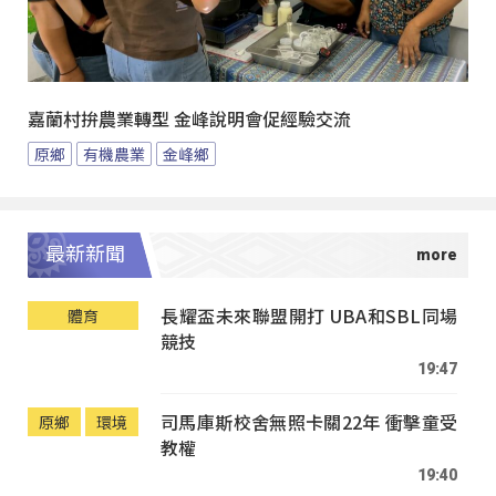
嘉蘭村拚農業轉型 金峰說明會促經驗交流
原鄉
有機農業
金峰鄉
最新新聞
長耀盃未來聯盟開打 UBA和SBL同場
體育
競技
19:47
司馬庫斯校舍無照卡關22年 衝擊童受
原鄉
環境
教權
19:40