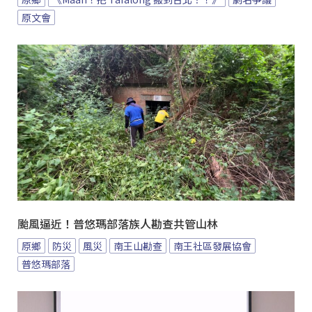
原文會
颱風逼近！普悠瑪部落族人勘查共管山林
原鄉
防災
風災
南王山勘查
南王社區發展協會
普悠瑪部落