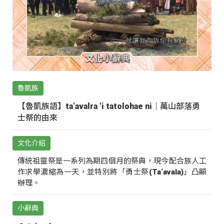
魯凱族
【魯凱族語】ta‘avalra ‘i tatolohae ni｜萬山部落勇
士祭的由來
文化介紹
傳統祖靈祭是一系列為期四個月的祭典，現今配合族人工
作求學濃縮為一天，並特別將「勇士祭(Ta‘avala)」凸顯
辦理。
小辭典