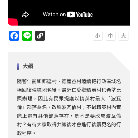
Facebook
Line
A
A
A
大綱
隨著仁愛鄉都達村、德鹿谷村陸續把行政區域名
稱回復傳統地名後，最近仁愛鄉精英村也希望比
照辦理，因此有民眾提議以精英村最大「波瓦
倫」部落為名，改稱波瓦倫村；不過精英村內實
際上還有其他部落存在，是不是要改成波瓦倫
村？有待大家取得共識後才會進行後續更名的行
政程序。