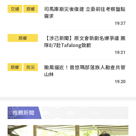
司馬庫斯災後復建 立委前往考察盤點
交通
原鄉
需求
19:37
【涉己新聞】原文會新劇名爆爭議 團
原鄉
隊8/7赴Tafalong致歉
19:31
颱風逼近！普悠瑪部落族人勘查共管
原鄉
防災
山林
19:20
推薦新聞