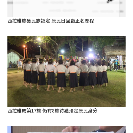
西拉雅族獲民族認定 原民日回顧正名歷程
西拉雅成第17族 仍有8族待獲法定原民身分