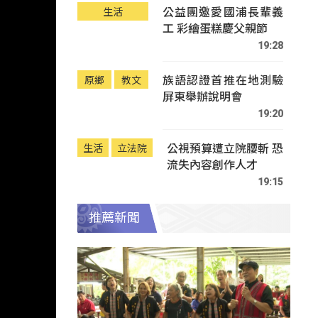
公益團邀愛國浦長輩義
生活
工 彩繪蛋糕慶父親節
19:28
族語認證首推在地測驗
原鄉
教文
屏東舉辦說明會
19:20
公視預算遭立院腰斬 恐
生活
立法院
流失內容創作人才
19:15
推薦新聞