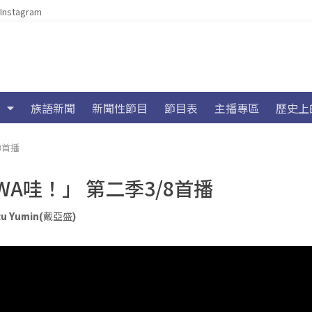
Instagram
族語新聞
新聞性節目
節目表
主播專區
歷史上
8首播
A哇！」 第二季3/8首播
tu Yumin(戴亞盛)