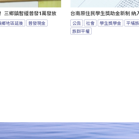
！ 三鄉鎮暫緩普發1萬發放
台南原住民學生獎助金新制 納
偏鄉地區延後
普發現金
公告
社會
學生獎學金
平埔
族群平權