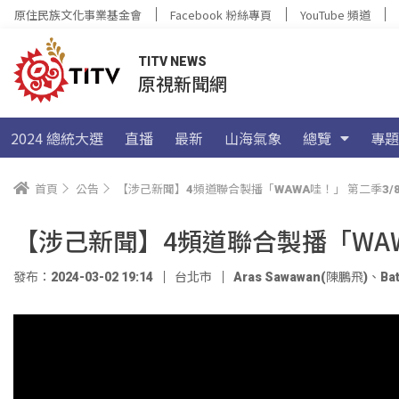
原住民族文化事業基金會
Facebook 粉絲專頁
YouTube 頻道
TITV NEWS
原視新聞網
2024 總統大選
直播
最新
山海氣象
總覽
專題
首頁
公告
【涉己新聞】4頻道聯合製播「WAWA哇！」 第二季3/
【涉己新聞】4頻道聯合製播「WAW
發布：2024-03-02 19:14
台北市
Aras Sawawan(陳鵬飛)
、
Ba