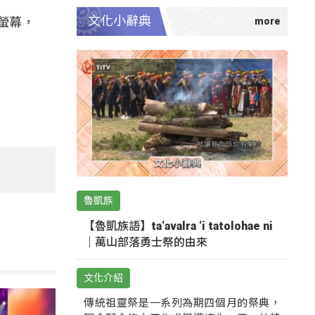
文化小辭典
螢幕，
魯凱族
【魯凱族語】ta‘avalra ‘i tatolohae ni
｜萬山部落勇士祭的由來
文化介紹
傳統祖靈祭是一系列為期四個月的祭典，