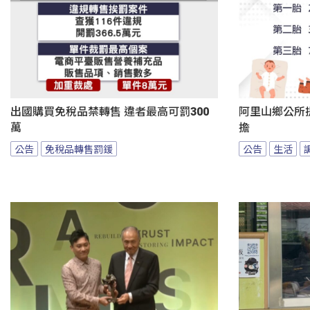
出國購買免稅品禁轉售 違者最高可罰300
阿里山鄉公所
萬
擔
公告
免稅品轉售罰鍰
公告
生活