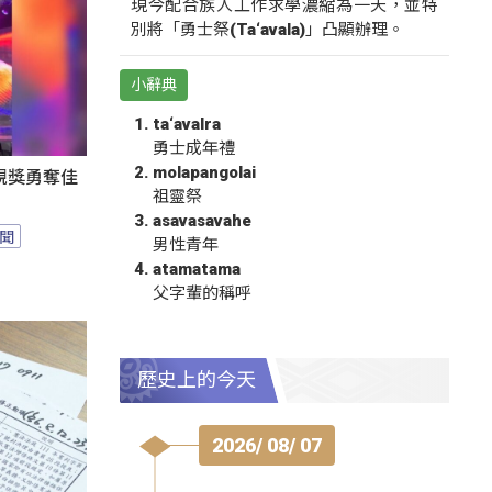
現今配合族人工作求學濃縮為一天，並特
別將「勇士祭(Ta‘avala)」凸顯辦理。
小辭典
ta‘avalra
勇士成年禮
molapangolai
視獎勇奪佳
祖靈祭
asavasavahe
聞
男性青年
atamatama
父字輩的稱呼
歷史上的今天
2026/ 08/ 07