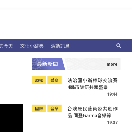
的今天
文化小辭典
活動訊息
最新新聞
法治國小辦棒球交流賽
原鄉
體育
4縣市隊伍共襄盛舉
19:44
台澳原民藝術家共創作
國際
音樂
品 同登Garma音樂節
19:37