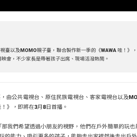
視臺以及MOMO親子臺，聯合製作新一季的《WAWA 哇！》
子特映會，不少家長是帶著孩子出席、現場活潑熱鬧。
，由公共電視台、原住民族電視台、客家電視台以及MO
哇！》，即將在3月8日首播。
「那我們希望透過小朋友的視野，他們在戶外簡單的玩也
玩的能力、吸引更多的孩子，能夠走出家裡然後走出戶