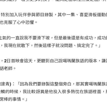
，特別加入玩伴參與節目錄製，其中一集、喜愛滑板運動
也克服了心中恐懼。
：很生氣的一直說我不要滑下坡，但是最後還是有成功，成功
，我現在就敢下，然後這樣子就沒問題、搞定完了。」
，2日首映會這天，更聽到自己說噶瑪蘭族語的版本，謙
語老師。
ay(陳建青)：「因為我們要錄製這整個旁白，那其實噶瑪蘭
接觸的時候，我比較訝異是他投入很多熱忱在族語裡面，
常棒的事情。」