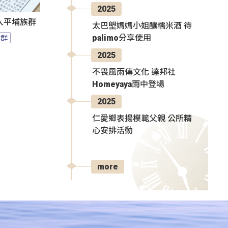
2025
入平埔族群
太巴塱媽媽小姐釀糯米酒 待
族群
palimo分享使用
2025
不畏風雨傳文化 達邦社
Homeyaya雨中登場
2025
仁愛鄉表揚模範父親 公所精
心安排活動
more