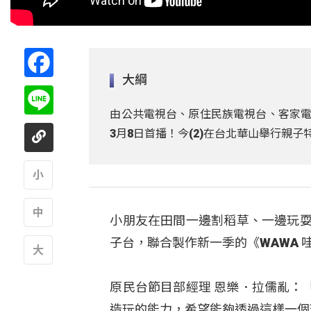
Facebook
大綱
Line
由公共電視台、原住民族電視台、客家電
3月8日首播！今(2)在台北華山舉行親
A
小朋友在田間一邊割稻草、一邊玩耍
A
子台，聯合製作新一季的《WAWA 
A
原民台節目部經理 恩樂．拉儒亂：
造玩的能力，希望能夠透過這樣一個