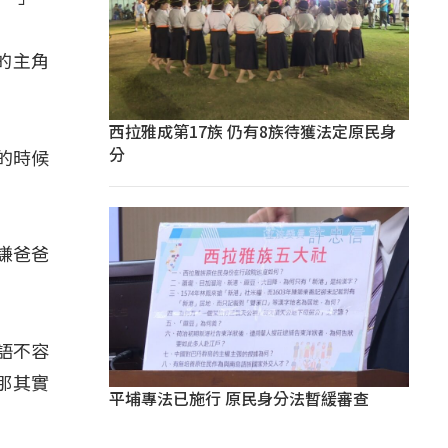
的主角
西拉雅成第17族 仍有8族待獲法定原民身
分
的時候
謙爸爸
族語不容
那其實
平埔專法已施行 原民身分法暫緩審查