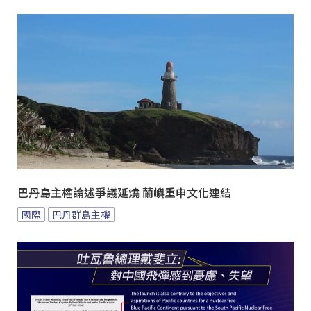
巴丹島主權論述爭議延燒 蘭嶼重申文化連結
國際
巴丹群島主權