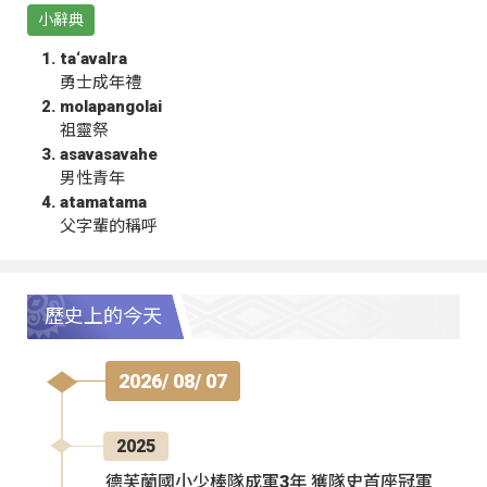
小辭典
ta‘avalra
勇士成年禮
molapangolai
祖靈祭
asavasavahe
男性青年
atamatama
父字輩的稱呼
歷史上的今天
2026/ 08/ 07
2025
德芙蘭國小少棒隊成軍3年 獲隊史首座冠軍