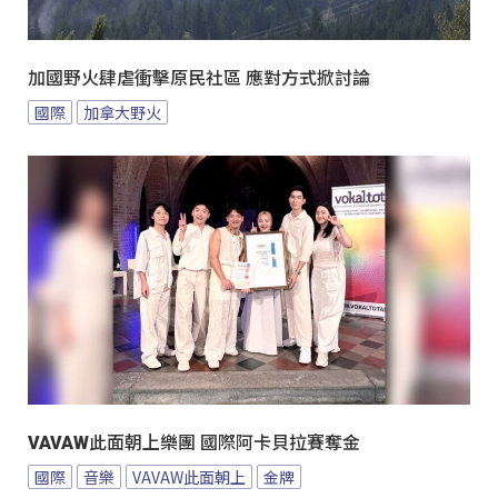
加國野火肆虐衝擊原民社區 應對方式掀討論
國際
加拿大野火
VAVAW此面朝上樂團 國際阿卡貝拉賽奪金
國際
音樂
VAVAW此面朝上
金牌