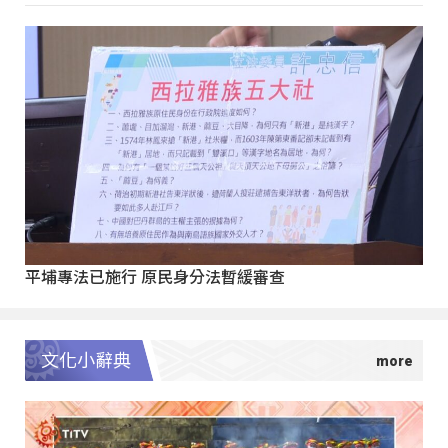
平埔專法已施行 原民身分法暫緩審查
文化小辭典