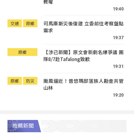
教權
19:40
司馬庫斯災後復建 立委前往考察盤點
交通
原鄉
需求
19:37
【涉己新聞】原文會新劇名爆爭議 團
原鄉
隊8/7赴Tafalong致歉
19:31
颱風逼近！普悠瑪部落族人勘查共管
原鄉
防災
山林
19:20
推薦新聞