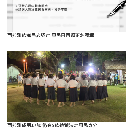
西拉雅族獲民族認定 原民日回顧正名歷程
西拉雅成第17族 仍有8族待獲法定原民身分