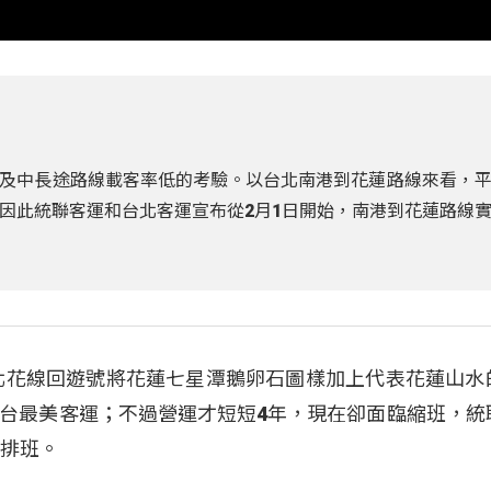
及中長途路線載客率低的考驗。以台北南港到花蓮路線來看，
因此統聯客運和台北客運宣布從2月1日開始，南港到花蓮路線
時北花線回遊號將花蓮七星潭鵝卵石圖樣加上代表花蓮山水
台最美客運；不過營運才短短4年，現在卻面臨縮班，統
合排班。