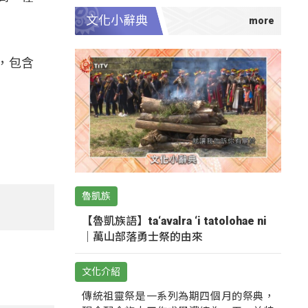
文化小辭典
，包含
魯凱族
【魯凱族語】ta‘avalra ‘i tatolohae ni
｜萬山部落勇士祭的由來
文化介紹
傳統祖靈祭是一系列為期四個月的祭典，