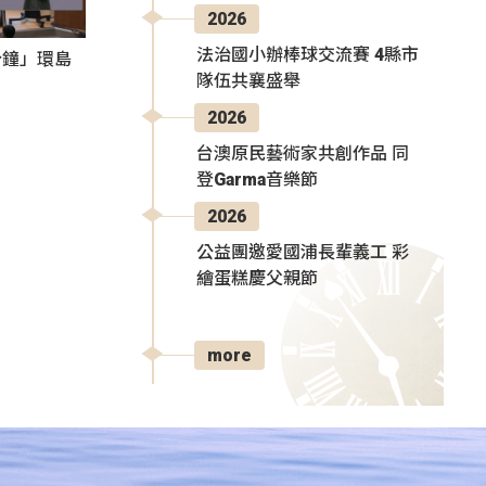
2026
法治國小辦棒球交流賽 4縣市
分鐘」環島
隊伍共襄盛舉
2026
台澳原民藝術家共創作品 同
登Garma音樂節
2026
公益團邀愛國浦長輩義工 彩
繪蛋糕慶父親節
more