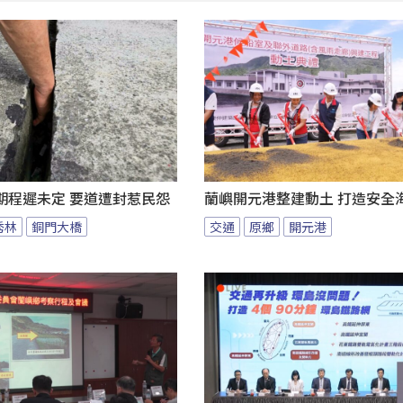
期程遲未定 要道遭封惹民怨
蘭嶼開元港整建動土 打造安全
秀林
銅門大橋
交通
原鄉
開元港