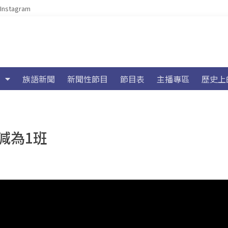
Instagram
族語新聞
新聞性節目
節目表
主播專區
歷史上
減為1班