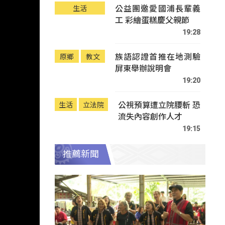
公益團邀愛國浦長輩義
生活
工 彩繪蛋糕慶父親節
19:28
族語認證首推在地測驗
原鄉
教文
屏東舉辦說明會
19:20
公視預算遭立院腰斬 恐
生活
立法院
流失內容創作人才
19:15
推薦新聞