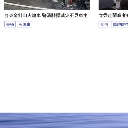
台東金針山火燒車 警消馳援滅火不見車主
立委赴蘭嶼考
交通
火燒車
交通
蘭嶼環