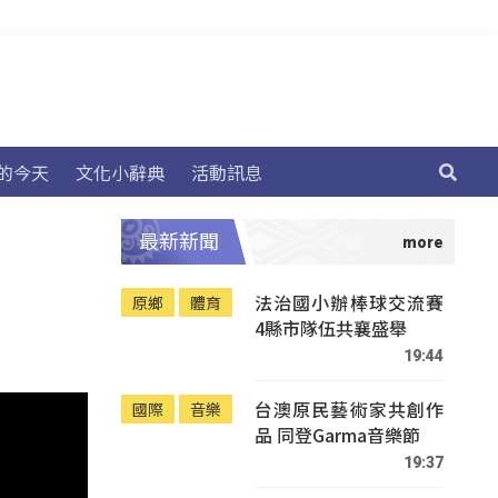
的今天
文化小辭典
活動訊息
最新新聞
法治國小辦棒球交流賽
原鄉
體育
4縣市隊伍共襄盛舉
19:44
台澳原民藝術家共創作
國際
音樂
品 同登Garma音樂節
19:37