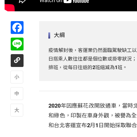
Facebook
大綱
Line
疫情解封後，客運業仍然面臨駕駛缺工以
日搭乘人數往往都是個位數或掛零狀況；
排班，從每日往返的2班縮減為1班。
A
2020年因應蘇花改開放通車，當
A
和綠色，印製在車身外觀，被譽為全
A
和台北客運宣布2月1日開始採取聯