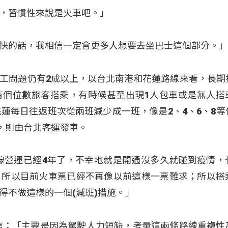
，習慣性來說是火車吧。」
快的話，我相信一定會更多人想要去坐巴士這個部分。
工問題仍有2成以上，以台北南港和花蓮路線來看，長期
有個位數旅客搭乘，有時候甚至出現1人包車或是無人搭
花蓮每日往返班次從兩班減少成一班，像是2、4、6、8等
月，則由台北客運發車。
線營運已經4年了，不幸地就是開通沒多久就碰到疫情，
，所以目前火車票已經不再像以前這樣一票難求；所以搭
得不做這樣的一個(減班)措施。」
信：「主要是因為駕駛人力短缺，考量這兩條路線重複性