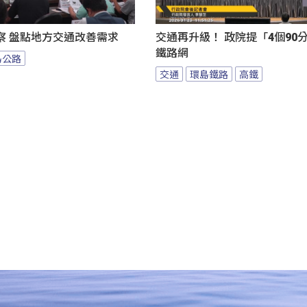
察 盤點地方交通改善需求
交通再升級！ 政院提「4個90
鐵路網
島公路
交通
環島鐵路
高鐵