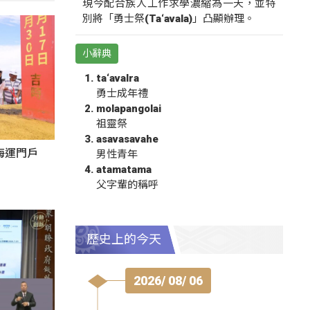
現今配合族人工作求學濃縮為一天，並特
別將「勇士祭(Ta‘avala)」凸顯辦理。
小辭典
ta‘avalra
勇士成年禮
molapangolai
祖靈祭
asavasavahe
海運門戶
男性青年
atamatama
父字輩的稱呼
歷史上的今天
2026/ 08/ 06