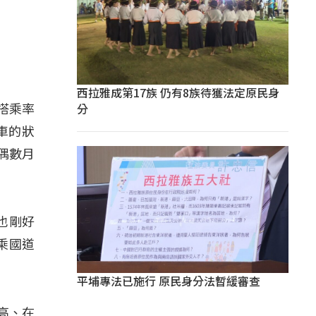
」
西拉雅成第17族 仍有8族待獲法定原民身
分
搭乘率
車的狀
偶數月
也剛好
乘國道
平埔專法已施行 原民身分法暫緩審查
高、在