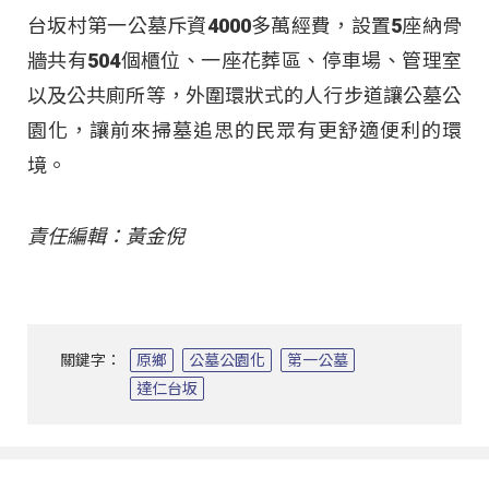
台坂村第一公墓斥資4000多萬經費，設置5座納骨
牆共有504個櫃位、一座花葬區、停車場、管理室
以及公共廁所等，外圍環狀式的人行步道讓公墓公
園化，讓前來掃墓追思的民眾有更舒適便利的環
境。
責任編輯：黃金倪
關鍵字：
原鄉
公墓公園化
第一公墓
達仁台坂