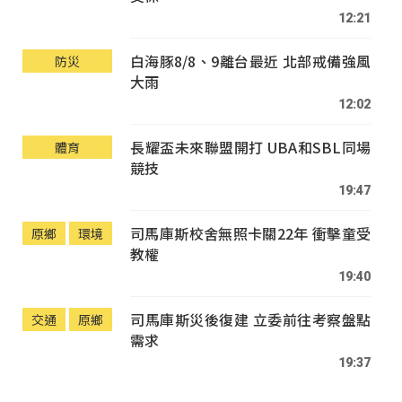
12:21
白海豚8/8、9離台最近 北部戒備強風
防災
大雨
12:02
長耀盃未來聯盟開打 UBA和SBL同場
體育
競技
19:47
司馬庫斯校舍無照卡關22年 衝擊童受
原鄉
環境
教權
19:40
司馬庫斯災後復建 立委前往考察盤點
交通
原鄉
需求
19:37