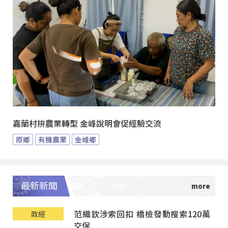
嘉蘭村拚農業轉型 金峰說明會促經驗交流
原鄉
有機農業
金峰鄉
最新新聞
范織欽涉索回扣 橋檢發動搜索120萬
政經
交保