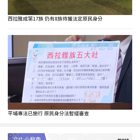
西拉雅成第17族 仍有8族待獲法定原民身分
平埔專法已施行 原民身分法暫緩審查
文化小辭典