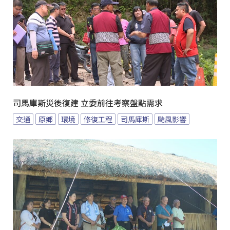
司馬庫斯災後復建 立委前往考察盤點需求
交通
原鄉
環境
修復工程
司馬庫斯
颱風影響