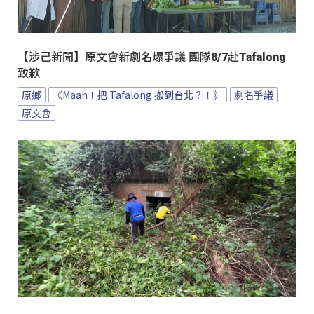
【涉己新聞】原文會新劇名爆爭議 團隊8/7赴Tafalong
致歉
原鄉
《Maan！把 Tafalong 搬到台北？！》
劇名爭議
原文會