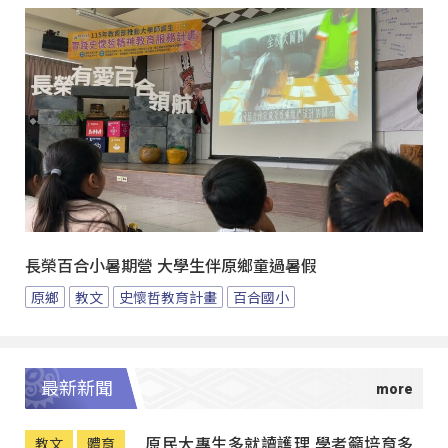
長榮百合小暑期營 大學生伴原鄉童過暑假
原鄉
教文
史懷哲教育計畫
百合國小
最新新聞
原民大專生多就讀護理 學者籲培育多
教文
體育