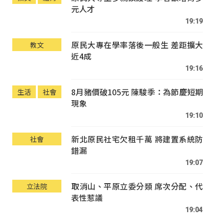
元人才
19:19
原民大專在學率落後一般生 差距擴大
教文
近4成
19:16
8月豬價破105元 陳駿季：為節慶短期
生活
社會
現象
19:10
新北原民社宅欠租千萬 將建置系統防
社會
錯漏
19:07
取消山、平原立委分類 席次分配、代
立法院
表性惹議
19:04