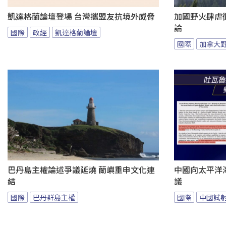
凱達格蘭論壇登場 台灣攜盟友抗境外威脅
加國野火肆虐
論
國際
政經
凱達格蘭論壇
國際
加拿大
巴丹島主權論述爭議延燒 蘭嶼重申文化連
中國向太平洋
結
議
國際
巴丹群島主權
國際
中國試