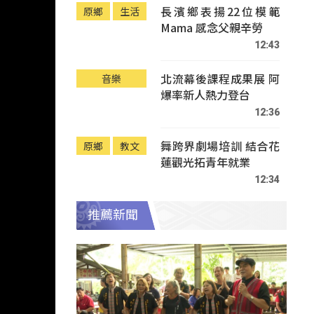
長濱鄉表揚22位模範
原鄉
生活
Mama 感念父親辛勞
12:43
北流幕後課程成果展 阿
音樂
爆率新人熱力登台
12:36
舞跨界劇場培訓 結合花
原鄉
教文
蓮觀光拓青年就業
12:34
推薦新聞