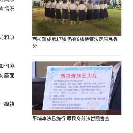
些情況
警局和原
西拉雅成第17族 仍有8族待獲法定原民身
分
將如何協
安層面
一線執
平埔專法已施行 原民身分法暫緩審查