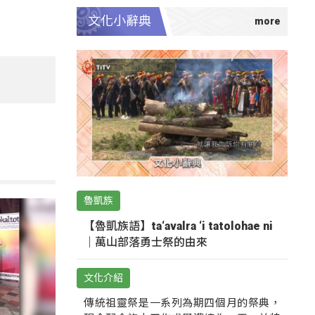
文化小辭典
魯凱族
【魯凱族語】ta‘avalra ‘i tatolohae ni
｜萬山部落勇士祭的由來
文化介紹
傳統祖靈祭是一系列為期四個月的祭典，