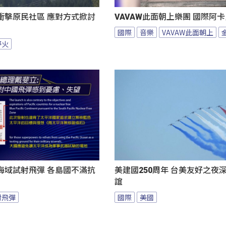
衝擊原民社區 應對方式掀討
VAVAW此面朝上樂團 國際阿
國際
音樂
VAVAW此面朝上
野火
海域試射飛彈 各島國不滿抗
美建國250周年 台美友好之夜
誼
射飛彈
國際
美國