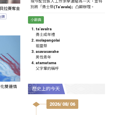
現今配合族人工作求學濃縮為一天，並特
別將「勇士祭(Ta‘avala)」凸顯辦理。
卡貝拉賽奪金
金牌
小辭典
ta‘avalra
勇士成年禮
molapangolai
祖靈祭
asavasavahe
男性青年
atamatama
父字輩的稱呼
深化雙邊情
歷史上的今天
2026/ 08/ 06