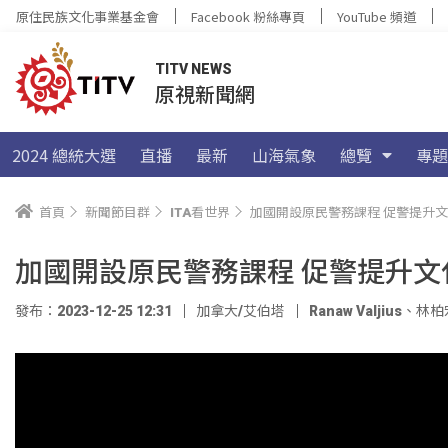
原住民族文化事業基金會
Facebook 粉絲專頁
YouTube 頻道
TITV NEWS
原視新聞網
2024 總統大選
直播
最新
山海氣象
總覽
專題
首頁
新聞節目群
ITA看世界
加國開設原民警務課程 促警提升
加國開設原民警務課程 促警提升文
發布：2023-12-25 12:31
加拿大/艾伯塔
Ranaw Valjius
、
林柏