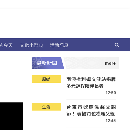
的今天
文化小辭典
活動訊息
最新新聞
南澳撒利姆文健站揭牌
原鄉
多元課程陪伴長者
12:50
台東市歡慶溫馨父親
生活
節！ 表揚71位模範父親
12:45