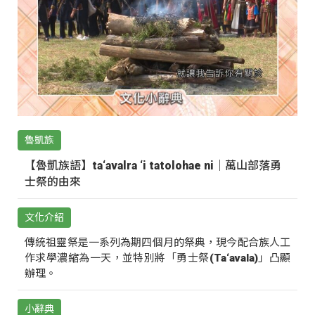
魯凱族
【魯凱族語】ta‘avalra ‘i tatolohae ni｜萬山部落勇
士祭的由來
文化介紹
傳統祖靈祭是一系列為期四個月的祭典，現今配合族人工
作求學濃縮為一天，並特別將「勇士祭(Ta‘avala)」凸顯
辦理。
小辭典