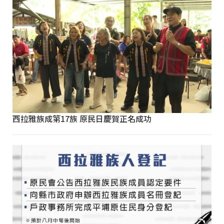
西拉雅族成第17族 原民日慶賀正名成功