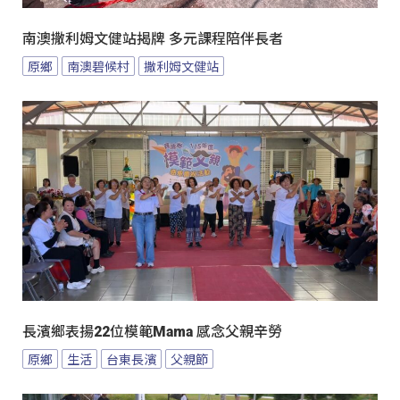
南澳撒利姆文健站揭牌 多元課程陪伴長者
原鄉
南澳碧候村
撒利姆文健站
長濱鄉表揚22位模範Mama 感念父親辛勞
原鄉
生活
台東長濱
父親節