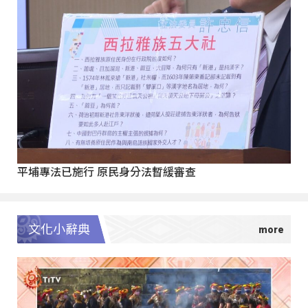
平埔專法已施行 原民身分法暫緩審查
文化小辭典