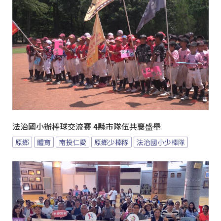
法治國小辦棒球交流賽 4縣市隊伍共襄盛舉
原鄉
體育
南投仁愛
原鄉少棒隊
法治國小少棒隊