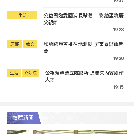
19:37
公益團邀愛國浦長輩義工 彩繪蛋糕慶
生活
父親節
19:28
族語認證首推在地測驗 屏東舉辦說明
原鄉
教文
會
19:20
公視預算遭立院腰斬 恐流失內容創作
生活
立法院
人才
19:15
推薦新聞