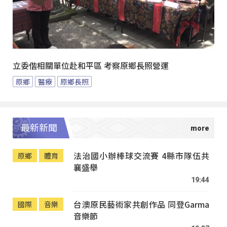
立委偕相關單位赴和平區 考察原鄉長照營運
原鄉
醫療
原鄉長照
最新新聞
法治國小辦棒球交流賽 4縣市隊伍共
原鄉
體育
襄盛舉
19:44
台澳原民藝術家共創作品 同登Garma
國際
音樂
音樂節