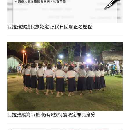
西拉雅族獲民族認定 原民日回顧正名歷程
西拉雅成第17族 仍有8族待獲法定原民身分