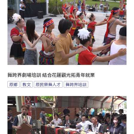
舞跨界劇場培訓 結合花蓮觀光拓青年就業
原鄉
教文
原民樂舞人才
舞跨界培訓