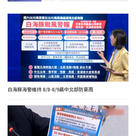
白海豚海警維持 8/8-8/9晨中北部防豪雨