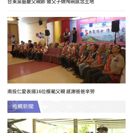
台東窯藝慶父親節 邀父子做陶碗感念土地
南投仁愛表揚16位模範父親 感謝爸爸辛勞
推薦新聞