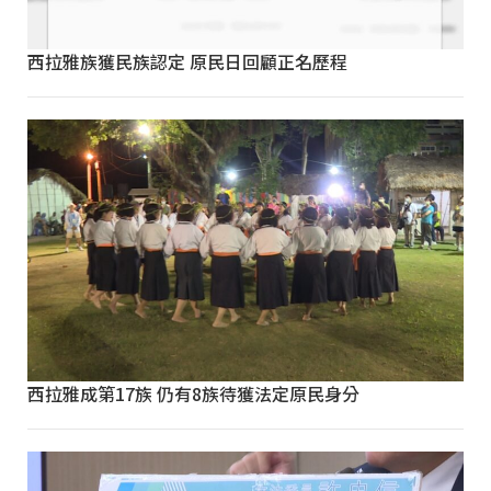
西拉雅族獲民族認定 原民日回顧正名歷程
西拉雅成第17族 仍有8族待獲法定原民身分