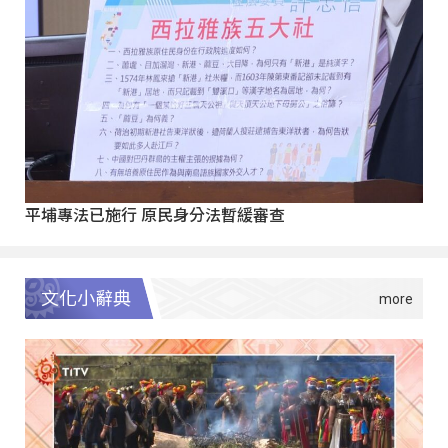
平埔專法已施行 原民身分法暫緩審查
文化小辭典