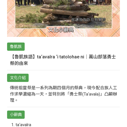
魯凱族
【魯凱族語】ta‘avalra ‘i tatolohae ni｜萬山部落勇士
祭的由來
文化介紹
傳統祖靈祭是一系列為期四個月的祭典，現今配合族人工
作求學濃縮為一天，並特別將「勇士祭(Ta‘avala)」凸顯辦
理。
小辭典
ta‘avalra