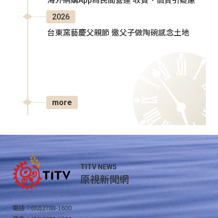
海外網購App為民間營運 收費、個資引疑慮
2026
台東窯藝慶父親節 邀父子做陶碗感念土地
more
TITV NEWS
原視新聞網
電話：(02)2788-1600