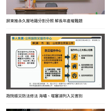
屏東推永久屋地籍分割分照 解長年產權難題
政院版災防法修法 海嘯、堰塞湖列入災害別