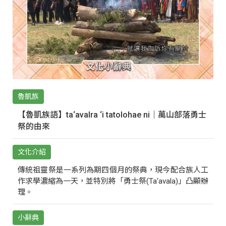
魯凱族
【魯凱族語】ta‘avalra ‘i tatolohae ni｜萬山部落勇士
祭的由來
文化介紹
傳統祖靈祭是一系列為期四個月的祭典，現今配合族人工
作求學濃縮為一天，並特別將「勇士祭(Ta‘avala)」凸顯辦
理。
小辭典