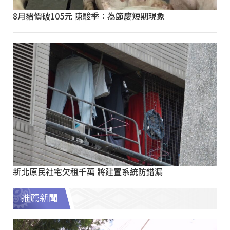
8月豬價破105元 陳駿季：為節慶短期現象
新北原民社宅欠租千萬 將建置系統防錯漏
推薦新聞