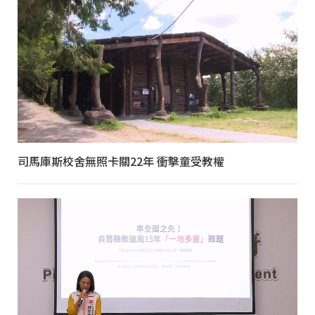
司馬庫斯校舍無照卡關22年 衝擊童受教權