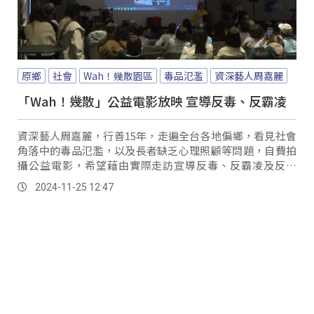
原鄉
社會
Wah！幾散園區
毒品氾濫
資深藝人周嘉麗
「Wah！幾散」公益電影放映 宣導反毒、反霸凌
資深藝人周嘉麗，行善15年，走遍全台各地偏鄉，看見社會
角落中的毒品氾濫，以及長者缺乏心理照顧等問題，自費拍
攝公益電影，希望藉由實際走訪宣導反毒、反霸凌及反詐
騙，23日首度前往新竹竹東，率領一群演藝人員在Wah！幾
2024-11-25 12:47
散園區與民眾交流互動，現場也吸引了不少族人特地前往參
與。