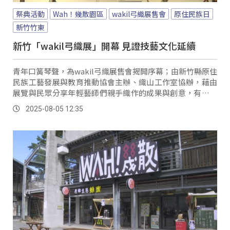
祭典活動
Wah！幾散園區
wakil弓織展售會
原住民族日
新竹竹東
新竹「wakil弓織展」開幕 見證技藝文化延續
青年口簧琴聲，為wakil弓織展售會揭開序幕；由新竹縣原住
民族工藝發展與教育推動協會主辦、織山工作室協辦，藉由
展覽與民眾分享年輕藝師們親手織作的成果與創意，有不少
族人也特地從部落前來參與。
2025-08-05 12:35