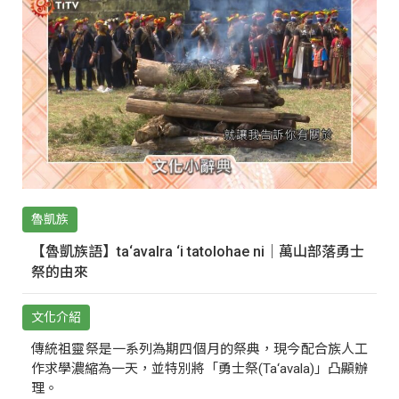
魯凱族
【魯凱族語】ta‘avalra ‘i tatolohae ni｜萬山部落勇士
祭的由來
文化介紹
傳統祖靈祭是一系列為期四個月的祭典，現今配合族人工
作求學濃縮為一天，並特別將「勇士祭(Ta‘avala)」凸顯辦
理。