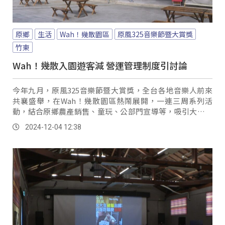
原鄉
生活
Wah！幾散園區
原風325音樂節暨大賞獎
竹東
Wah！幾散入園遊客減 營運管理制度引討論
今年九月，原風325音樂節暨大賞獎，全台各地音樂人前來
共襄盛舉，在Wah！幾散園區熱鬧展開，一連三周系列活
動，結合原鄉農產銷售、童玩、公部門宣導等，吸引大批人
潮前往參與。
2024-12-04 12:38