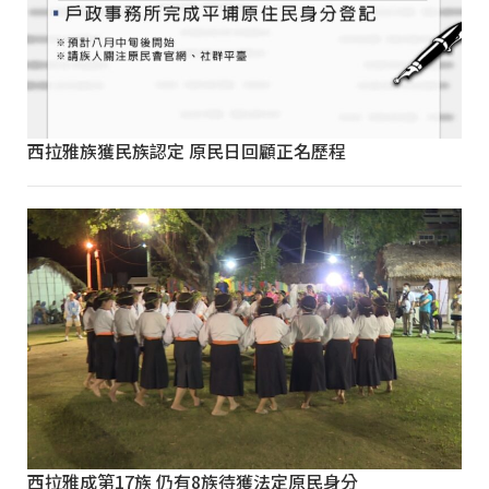
西拉雅族獲民族認定 原民日回顧正名歷程
西拉雅成第17族 仍有8族待獲法定原民身分