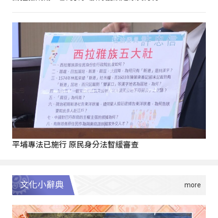
平埔專法已施行 原民身分法暫緩審查
文化小辭典