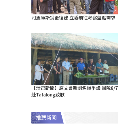
司馬庫斯災後復建 立委前往考察盤點需求
【涉己新聞】原文會新劇名爆爭議 團隊8/7
赴Tafalong致歉
推薦新聞