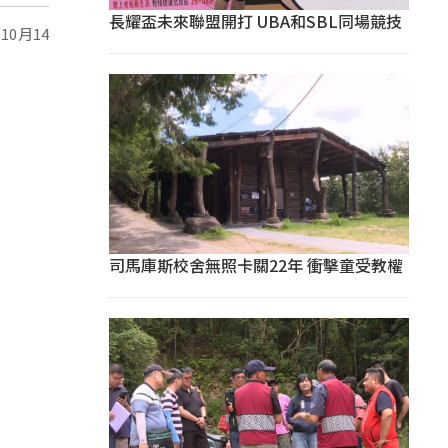
長耀盃未來聯盟開打 UBA和SBL同場競技
0月14
司馬庫斯校舍無照卡關22年 衝擊童受教權