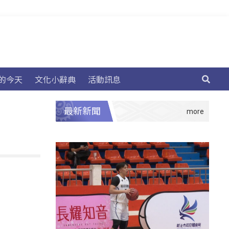
的今天
文化小辭典
活動訊息
最新新聞