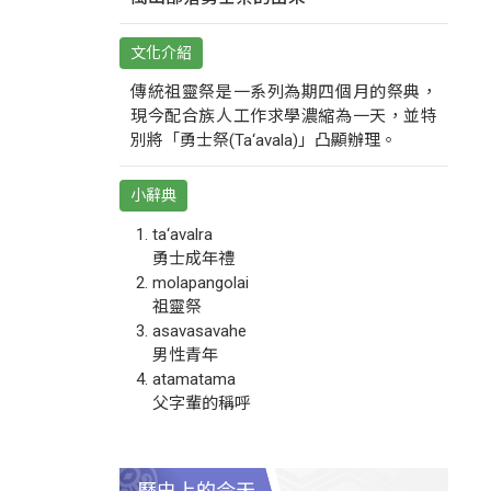
文化介紹
傳統祖靈祭是一系列為期四個月的祭典，
現今配合族人工作求學濃縮為一天，並特
別將「勇士祭(Ta‘avala)」凸顯辦理。
小辭典
ta‘avalra
勇士成年禮
molapangolai
祖靈祭
asavasavahe
男性青年
atamatama
父字輩的稱呼
歷史上的今天