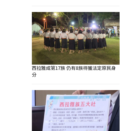
西拉雅成第17族 仍有8族待獲法定原民身
分