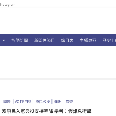
Instagram
族語新聞
新聞性節目
節目表
主播專區
歷史上
國際
VOTE YES
原民公投
澳洲
雪梨
澳原民入憲公投支持率降 學者：假訊息衝擊