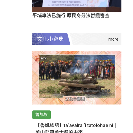
平埔專法已施行 原民身分法暫緩審查
文化小辭典
魯凱族
【魯凱族語】ta‘avalra ‘i tatolohae ni｜
萬山部落勇士祭的由來