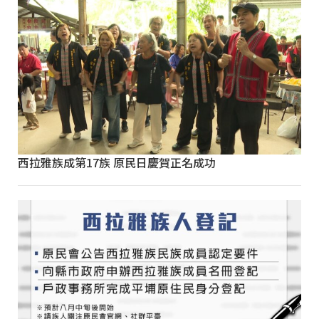
西拉雅族成第17族 原民日慶賀正名成功