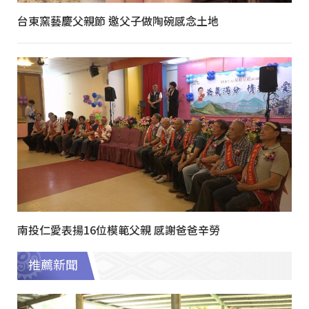
台東窯藝慶父親節 邀父子做陶碗感念土地
南投仁愛表揚16位模範父親 感謝爸爸辛勞
推薦新聞