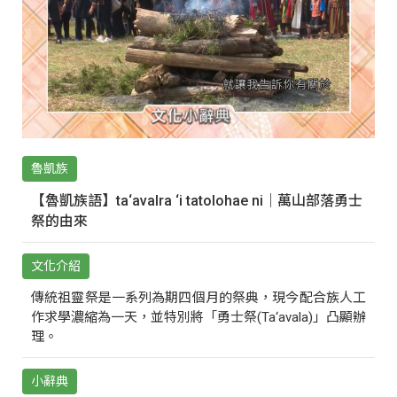
魯凱族
【魯凱族語】ta‘avalra ‘i tatolohae ni｜萬山部落勇士
祭的由來
文化介紹
傳統祖靈祭是一系列為期四個月的祭典，現今配合族人工
作求學濃縮為一天，並特別將「勇士祭(Ta‘avala)」凸顯辦
理。
小辭典