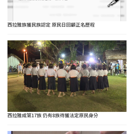
西拉雅族獲民族認定 原民日回顧正名歷程
西拉雅成第17族 仍有8族待獲法定原民身分