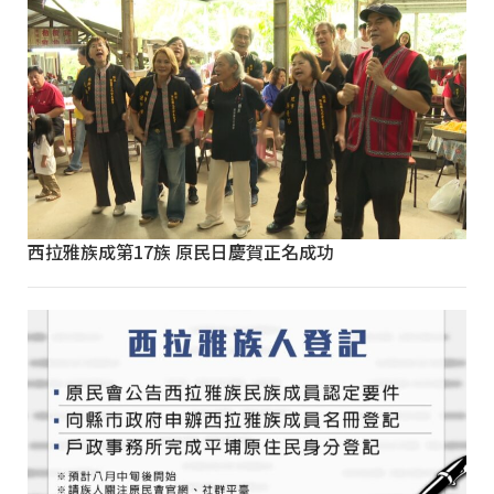
西拉雅族成第17族 原民日慶賀正名成功