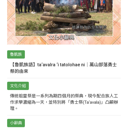
魯凱族
【魯凱族語】ta‘avalra ‘i tatolohae ni｜萬山部落勇士
祭的由來
文化介紹
傳統祖靈祭是一系列為期四個月的祭典，現今配合族人工
作求學濃縮為一天，並特別將「勇士祭(Ta‘avala)」凸顯辦
理。
小辭典