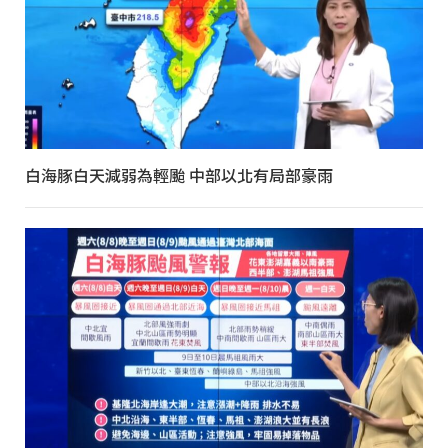
白海豚白天減弱為輕颱 中部以北有局部豪雨