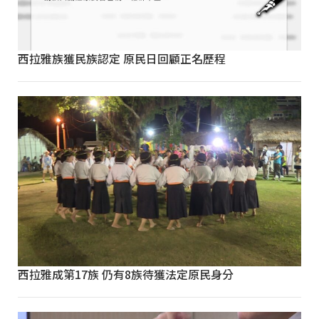
西拉雅族獲民族認定 原民日回顧正名歷程
西拉雅成第17族 仍有8族待獲法定原民身分