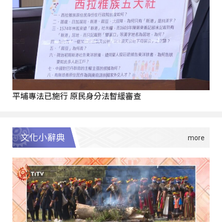
平埔專法已施行 原民身分法暫緩審查
文化小辭典