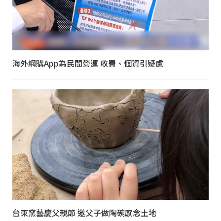
海外網購App為民間營運 收費、個資引疑慮
台東窯藝慶父親節 邀父子做陶碗感念土地