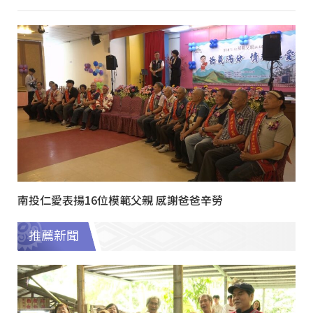
南投仁愛表揚16位模範父親 感謝爸爸辛勞
推薦新聞