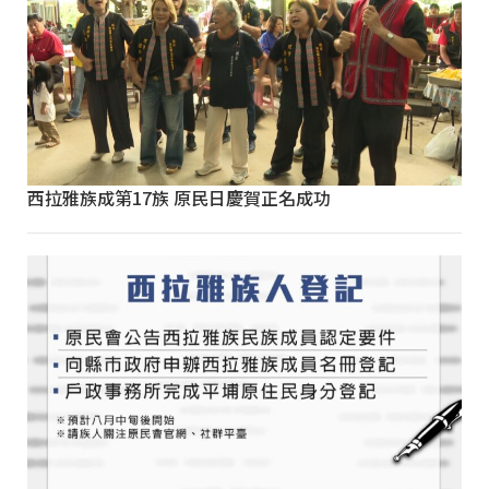
西拉雅族成第17族 原民日慶賀正名成功