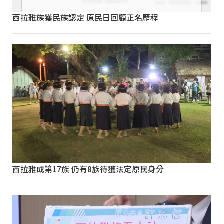
西拉雅族獲民族認定 原民日回顧正名歷程
西拉雅成第17族 仍有8族待獲法定原民身分