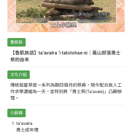
魯凱族
【魯凱族語】ta‘avalra ‘i tatolohae ni｜萬山部落勇士
祭的由來
文化介紹
傳統祖靈祭是一系列為期四個月的祭典，現今配合族人工
作求學濃縮為一天，並特別將「勇士祭(Ta‘avala)」凸顯辦
理。
小辭典
ta‘avalra
勇士成年禮