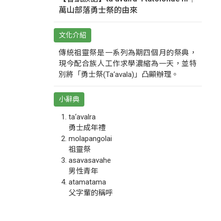
萬山部落勇士祭的由來
文化介紹
傳統祖靈祭是一系列為期四個月的祭典，
現今配合族人工作求學濃縮為一天，並特
別將「勇士祭(Ta‘avala)」凸顯辦理。
小辭典
ta‘avalra
勇士成年禮
molapangolai
祖靈祭
asavasavahe
男性青年
atamatama
父字輩的稱呼