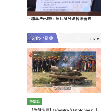
平埔專法已施行 原民身分法暫緩審查
文化小辭典
魯凱族
【魯凱族語】ta‘avalra ‘i tatolohae ni｜