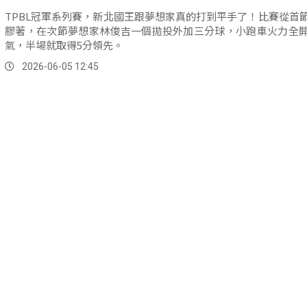
TPBL冠軍系列賽，新北國王跟夢想家真的打到平手了！比賽從首
膠著，在次節夢想家林俊吉一個拋投外加三分球，小跑車火力全
氣，半場就取得5分領先。
2026-06-05 12:45