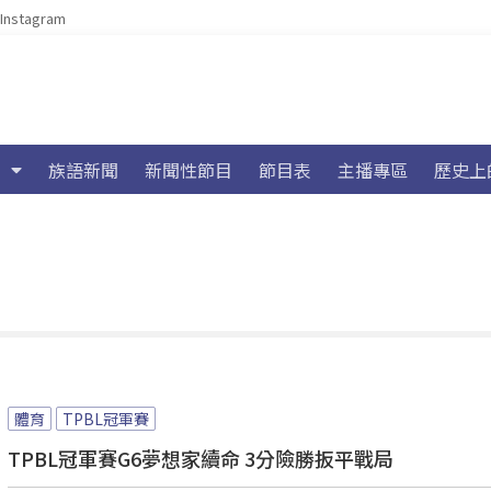
Instagram
族語新聞
新聞性節目
節目表
主播專區
歷史上
體育
TPBL冠軍賽
TPBL冠軍賽G6夢想家續命 3分險勝扳平戰局