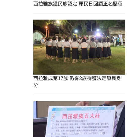
西拉雅族獲民族認定 原民日回顧正名歷程
西拉雅成第17族 仍有8族待獲法定原民身
分