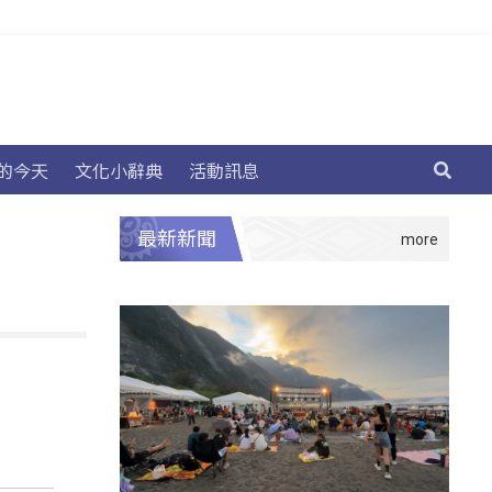
的今天
文化小辭典
活動訊息
最新新聞