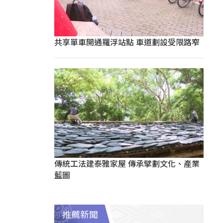
共享單車開通羅浮站點 車道劃設受限路窄
傳統工法建泰雅家屋 傳承擘劃文化、產業
藍圖
推薦新聞