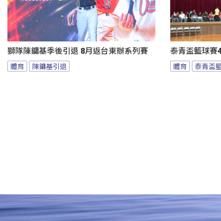
獅隊陳鏞基季後引退 8月返台東辦系列賽
泰青盃籃球賽4
體育
陳鏞基引退
體育
泰青盃