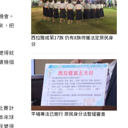
機會。
來，把
西拉雅成第17族 仍有8族待獲法定原民身
分
覺得就
續幾個
比賽計
平埔專法已施行 原民身分法暫緩審查
本來球
我覺得