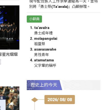
現今配合族人工作求學濃縮為一天，並特
別將「勇士祭(Ta‘avala)」凸顯辦理。
小辭典
ta‘avalra
勇士成年禮
molapangolai
祖靈祭
asavasavahe
陣容星光熠熠
男性青年
atamatama
父字輩的稱呼
歷史上的今天
2026/ 08/ 08