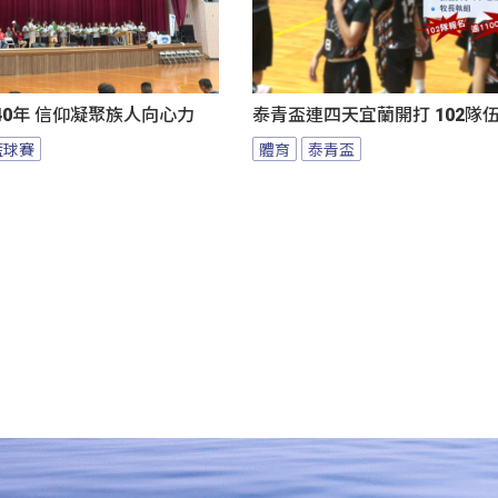
0年 信仰凝聚族人向心力
泰青盃連四天宜蘭開打 102隊
籃球賽
體育
泰青盃