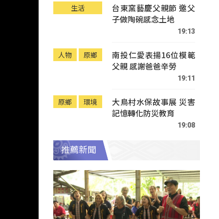
台東窯藝慶父親節 邀父
生活
子做陶碗感念土地
19:13
南投仁愛表揚16位模範
人物
原鄉
父親 感謝爸爸辛勞
19:11
大鳥村水保故事展 災害
原鄉
環境
記憶轉化防災教育
19:08
推薦新聞