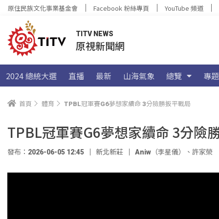
原住民族文化事業基金會
Facebook 粉絲專頁
YouTube 頻道
TITV NEWS
原視新聞網
2024 總統大選
直播
最新
山海氣象
總覽
專題
首頁
體育
TPBL冠軍賽G6夢想家續命 3分險勝扳平戰局
TPBL冠軍賽G6夢想家續命 3分險
發布：2026-06-05 12:45
新北新莊
Aniw（李星儀）
、
許家榮