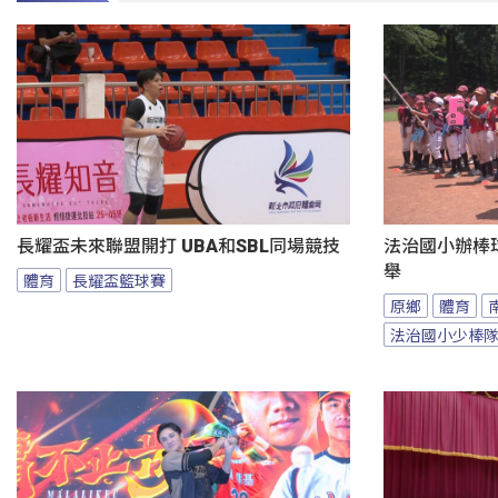
長耀盃未來聯盟開打 UBA和SBL同場競技
法治國小辦棒
舉
體育
長耀盃籃球賽
原鄉
體育
法治國小少棒