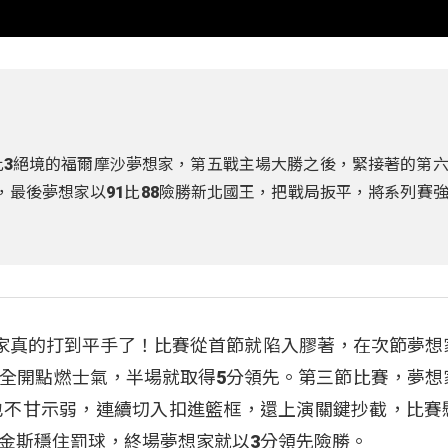
1比3絕境的福爾摩沙夢想家，第五戰主場大勝之後，緊接著的第
，最後夢想家以91比88險勝新北國王，把戰局扳平，將系列賽
想家真的打到平手了！比賽從首節就陷入膠著，在次節夢想
全開點燃士氣，半場就取得5分領先。第三節比賽，夢想
也不甘示弱，連續切入扣進籃框，還上演關鍵抄截，比賽
金斯穩住罰球，終場夢想家就以3分領先險勝。