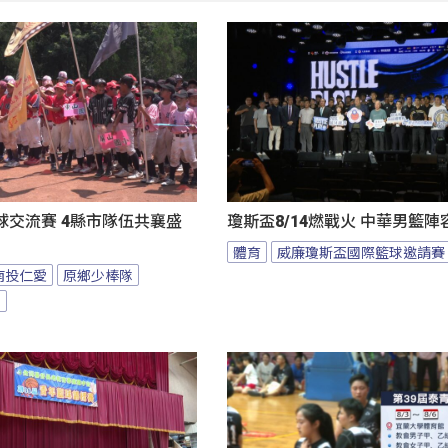
球交流賽 4縣市隊伍共襄盛
瓊斯盃8/14燃戰火 中華男籃
體育
威廉瓊斯盃國際籃球邀請賽
南投仁愛
原鄉少棒隊
隊