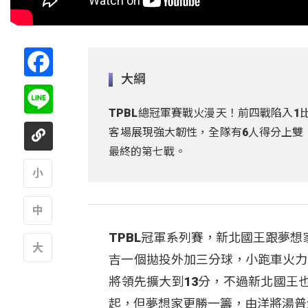
Facebook
大綱
Line
TPBL總冠軍賽戰火漫天！前四戰陷入
客場展現強大韌性，全隊有6人得分上雙
最終的第七戰。
A
TPBL冠軍系列賽，新北國王跟夢
A
吉一個拋投外加三分球，小跑車火力
A
將領先擴大到13分，不過新北國王
起，但夢想家更勝一籌，由洋將湯普