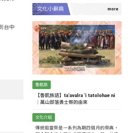
文化小辭典
到台中
魯凱族
【魯凱族語】ta‘avalra ‘i tatolohae ni
｜萬山部落勇士祭的由來
文化介紹
傳統祖靈祭是一系列為期四個月的祭典，