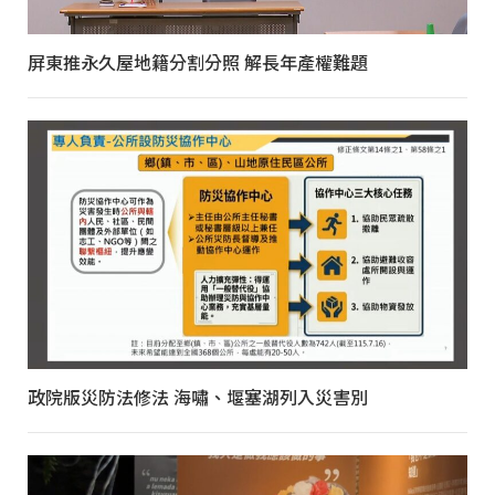
屏東推永久屋地籍分割分照 解長年產權難題
政院版災防法修法 海嘯、堰塞湖列入災害別