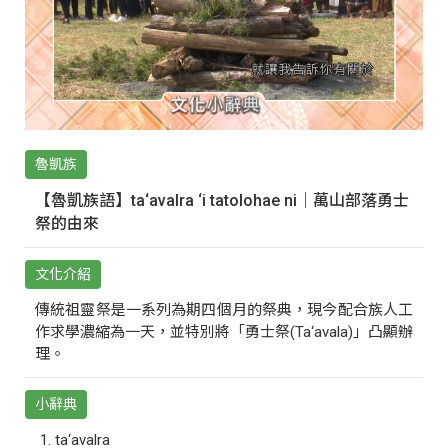
魯凱族
【魯凱族語】ta‘avalra ‘i tatolohae ni｜萬山部落勇士
祭的由來
文化介紹
傳統祖靈祭是一系列為期四個月的祭典，現今配合族人工
作求學濃縮為一天，並特別將「勇士祭(Ta‘avala)」凸顯辦
理。
小辭典
ta‘avalra