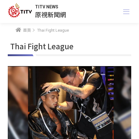
TITV NEWS
原視新聞網
首頁
Thai Fight League
Thai Fight League