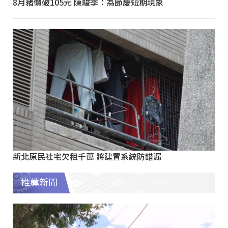
8月豬價破105元 陳駿季：為節慶短期現象
新北原民社宅欠租千萬 將建置系統防錯漏
推薦新聞