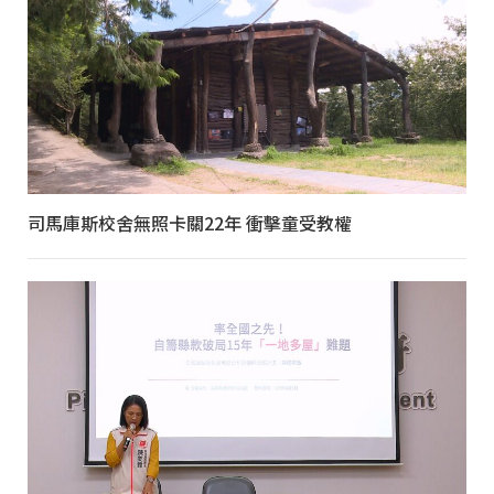
司馬庫斯校舍無照卡關22年 衝擊童受教權