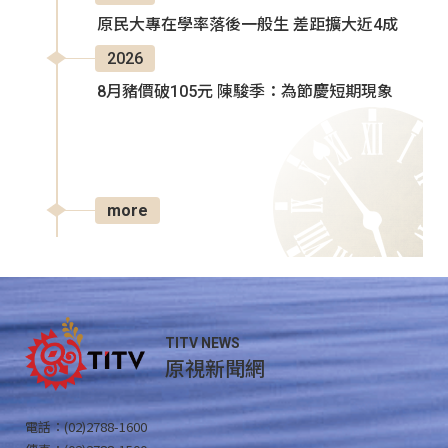
原民大專在學率落後一般生 差距擴大近4成
2026
8月豬價破105元 陳駿季：為節慶短期現象
more
TITV NEWS
原視新聞網
電話：(02)2788-1600