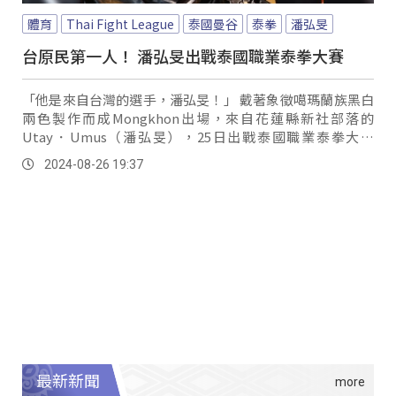
體育
Thai Fight League
泰國曼谷
泰拳
潘弘旻
台原民第一人！ 潘弘旻出戰泰國職業泰拳大賽
「他是來自台灣的選手，潘弘旻！」 戴著象徵噶瑪蘭族黑白
兩色製作而成Mongkhon出場，來自花蓮縣新社部落的
Utay．Umus（潘弘旻），25日出戰泰國職業泰拳大賽
（Thai Fight League）77公斤級賽事，對上來自伊朗的選手
2024-08-26 19:37
Mobin。
最新新聞