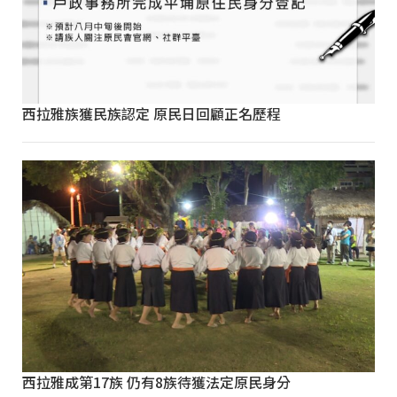
西拉雅族獲民族認定 原民日回顧正名歷程
西拉雅成第17族 仍有8族待獲法定原民身分