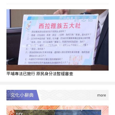
平埔專法已施行 原民身分法暫緩審查
文化小辭典