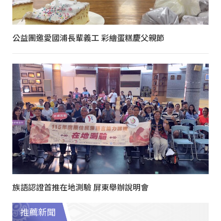
公益團邀愛國浦長輩義工 彩繪蛋糕慶父親節
族語認證首推在地測驗 屏東舉辦說明會
推薦新聞