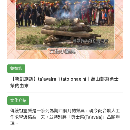
魯凱族
【魯凱族語】ta‘avalra ‘i tatolohae ni｜萬山部落勇士
祭的由來
文化介紹
傳統祖靈祭是一系列為期四個月的祭典，現今配合族人工
作求學濃縮為一天，並特別將「勇士祭(Ta‘avala)」凸顯辦
理。