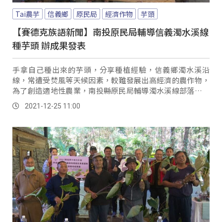
Tai農芋
信義鄉
原民局
經濟作物
芋頭
【賽德克族語新聞】南投原民局輔導信義濁水溪線
種芋頭 辦成果發表
手拿自己種出來的芋頭，分享種植經驗，信義鄉濁水溪沿
線，常遭受焚風等天候因素，較難發展出高經濟的農作物，
為了創造適地性農業，南投縣原民局輔導濁水溪線部落以高
山旱芋的培育方式種植芋頭，並透過農改場的專業指...。
2021-12-25 11:00