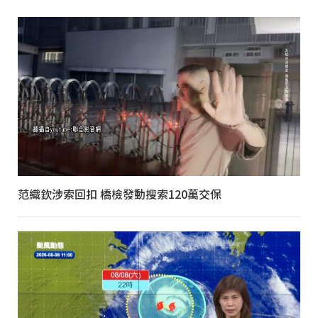
范織欽涉索回扣 橋檢發動搜索120萬交保