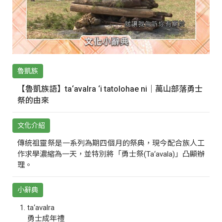
魯凱族
【魯凱族語】ta‘avalra ‘i tatolohae ni｜萬山部落勇士
祭的由來
文化介紹
傳統祖靈祭是一系列為期四個月的祭典，現今配合族人工
作求學濃縮為一天，並特別將「勇士祭(Ta‘avala)」凸顯辦
理。
小辭典
ta‘avalra
勇士成年禮