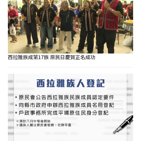
西拉雅族成第17族 原民日慶賀正名成功