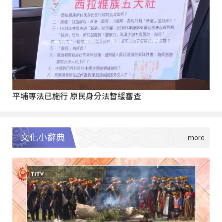
平埔專法已施行 原民身分法暫緩審查
文化小辭典