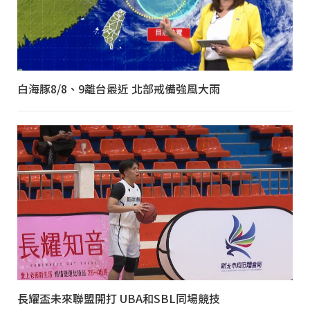
白海豚8/8、9離台最近 北部戒備強風大雨
長耀盃未來聯盟開打 UBA和SBL同場競技