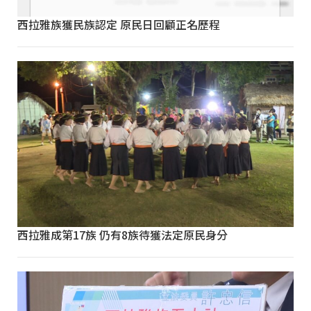
西拉雅族獲民族認定 原民日回顧正名歷程
西拉雅成第17族 仍有8族待獲法定原民身分