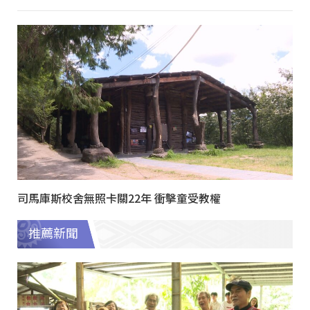
司馬庫斯校舍無照卡關22年 衝擊童受教權
推薦新聞