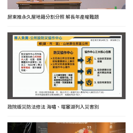
屏東推永久屋地籍分割分照 解長年產權難題
政院版災防法修法 海嘯、堰塞湖列入災害別