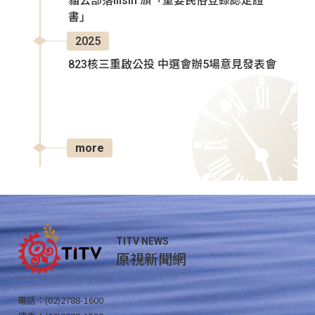
貓公部落Ilisin 頒「重要民俗登錄認定證
書」
2025
823核三重啟公投 中選會辦5場意見發表會
more
TITV NEWS
原視新聞網
電話：(02)2788-1600