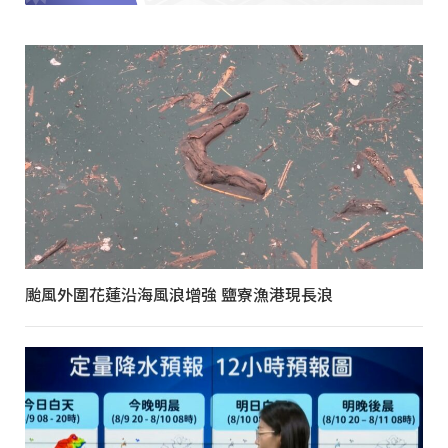
颱風外圍花蓮沿海風浪增強 鹽寮漁港現長浪