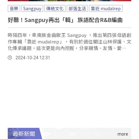
音樂
Sangpuy
傳統文化
部落生活
靠近 mudalrep
好聽！Sangpuy再出「輯」 族語配合R&B編曲
時隔四年，卑南族金曲歌王 Sangpuy ，推出第四張母語創
作專輯「靠近 mudalrep」，有別於過往關注山林保護、文
化傳承議題，這次更是向內挖掘，分享親情、友情、愛情等
日常觀察與理解，並且跳脫以往世界音樂的框架，以
2024-10-24 12:31
R&amp;B、爵士、和電子音樂，分享不同面貌的
Sangpuy。
最新新聞