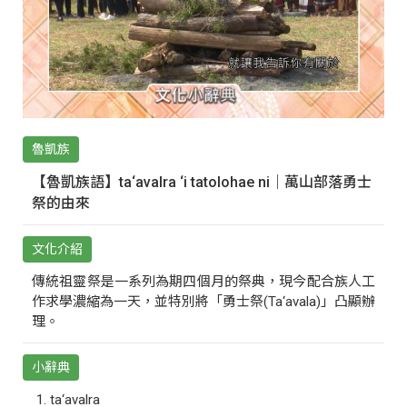
魯凱族
【魯凱族語】ta‘avalra ‘i tatolohae ni｜萬山部落勇士
祭的由來
文化介紹
傳統祖靈祭是一系列為期四個月的祭典，現今配合族人工
作求學濃縮為一天，並特別將「勇士祭(Ta‘avala)」凸顯辦
理。
小辭典
ta‘avalra