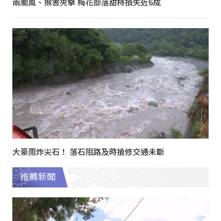
兩颱風、猴害夾擊 梅花部落甜柿損失近6成
大豪雨炸尖石！ 落石阻路及時搶修交通未斷
推薦新聞