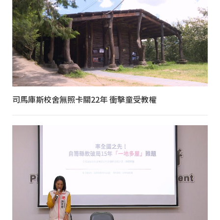
司馬庫斯校舍無照卡關22年 衝擊童受教權