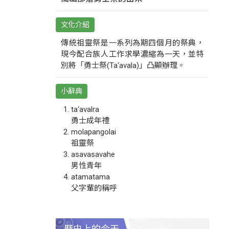
文化介紹
傳統祖靈祭是一系列為期四個月的祭典，
現今配合族人工作求學濃縮為一天，並特
別將「勇士祭(Ta‘avala)」凸顯辦理。
小辭典
ta‘avalra
勇士成年禮
molapangolai
祖靈祭
asavasavahe
男性青年
atamatama
父字輩的稱呼
歷史上的今天