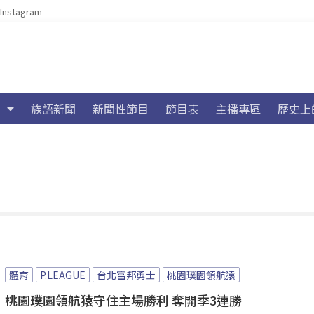
Instagram
族語新聞
新聞性節目
節目表
主播專區
歷史上
體育
P.LEAGUE
台北富邦勇士
桃園璞園領航猿
桃園璞園領航猿守住主場勝利 奪開季3連勝