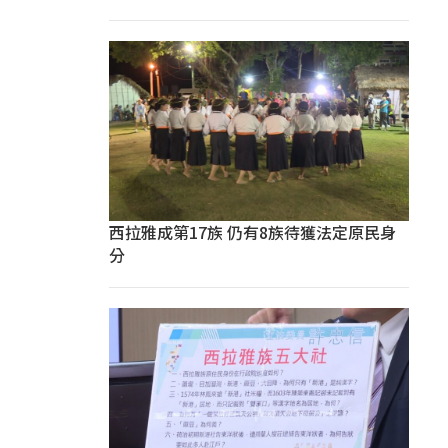
西拉雅成第17族 仍有8族待獲法定原民身
分