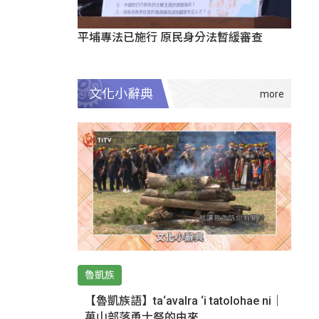
平埔專法已施行 原民身分法暫緩審查
文化小辭典
魯凱族
【魯凱族語】ta‘avalra ‘i tatolohae ni｜
萬山部落勇士祭的由來