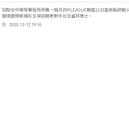
因配合中華隊賽程而停賽一個月的P.LEAGUE聯盟11日重新點燃戰
園璞園領航猿在主場迎戰老對手台北富邦勇士。
2025-12-12 19:16