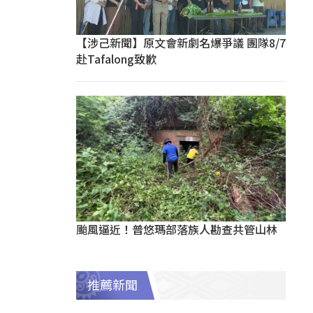
【涉己新聞】原文會新劇名爆爭議 團隊8/7
赴Tafalong致歉
颱風逼近！普悠瑪部落族人勘查共管山林
推薦新聞