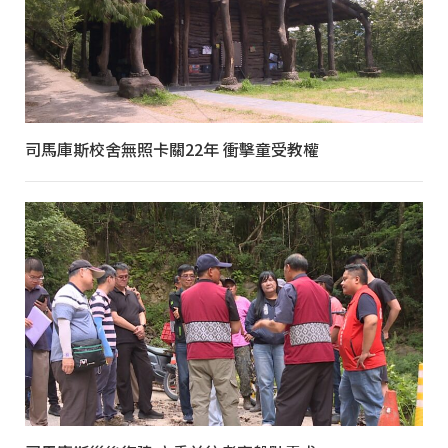
司馬庫斯校舍無照卡關22年 衝擊童受教權