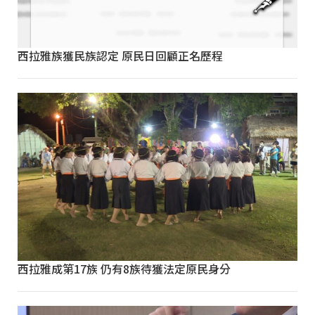
西拉雅族獲民族認定 原民日回顧正名歷程
西拉雅成第17族 仍有8族待獲法定原民身分