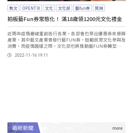
教文
OPENTIX
文化
文化部
藝fun券
質詢
拍板藝Fun券常態化！ 滿18歲領1200元文化禮金
近兩年疫情嚴峻重創各行各業，各部會也祭出優惠券來振興
產業，其中藝文產業曾發行藝FUN券，鼓勵民眾文化參與及
消費，而疫情趨緩之際，文化部也將推動藝FUN券轉型，變
成常態化方案，將在明年發給當年度滿18歲...。
2022-11-16 19:11
最新新聞