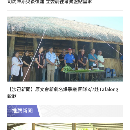
司馬庫斯災後復建 立委前往考察盤點需求
【涉己新聞】原文會新劇名爆爭議 團隊8/7赴Tafalong
致歉
推薦新聞