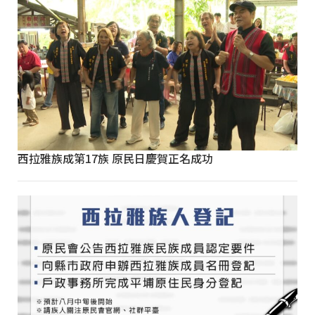
西拉雅族成第17族 原民日慶賀正名成功