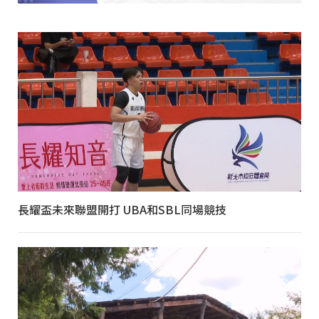
長耀盃未來聯盟開打 UBA和SBL同場競技