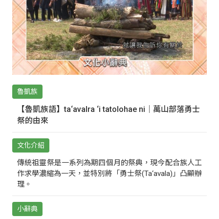
魯凱族
【魯凱族語】ta‘avalra ‘i tatolohae ni｜萬山部落勇士
祭的由來
文化介紹
傳統祖靈祭是一系列為期四個月的祭典，現今配合族人工
作求學濃縮為一天，並特別將「勇士祭(Ta‘avala)」凸顯辦
理。
小辭典