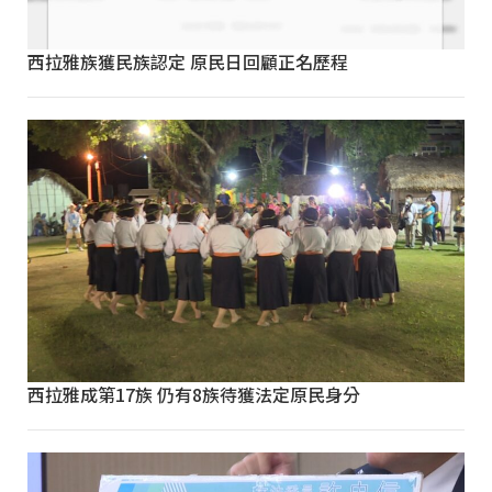
西拉雅族獲民族認定 原民日回顧正名歷程
西拉雅成第17族 仍有8族待獲法定原民身分