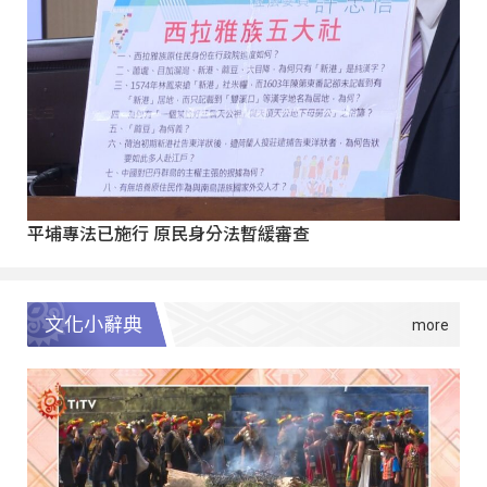
平埔專法已施行 原民身分法暫緩審查
文化小辭典