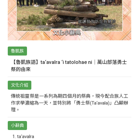
魯凱族
【魯凱族語】ta‘avalra ‘i tatolohae ni｜萬山部落勇士
祭的由來
文化介紹
傳統祖靈祭是一系列為期四個月的祭典，現今配合族人工
作求學濃縮為一天，並特別將「勇士祭(Ta‘avala)」凸顯辦
理。
小辭典
ta‘avalra