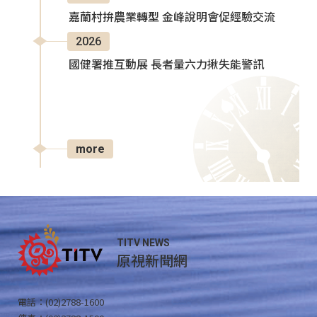
嘉蘭村拚農業轉型 金峰說明會促經驗交流
2026
國健署推互動展 長者量六力揪失能警訊
more
TITV NEWS
原視新聞網
電話：(02)2788-1600