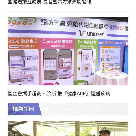
國健署推互動展 長者量六力揪失能警訊
基金會攜手超商、診所 推「健康ACE」遠離疾病
推薦新聞