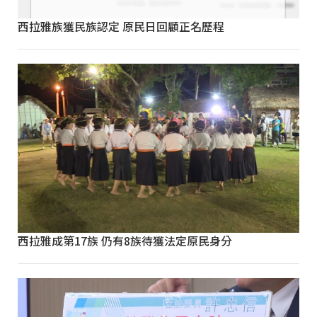
西拉雅族獲民族認定 原民日回顧正名歷程
西拉雅成第17族 仍有8族待獲法定原民身分