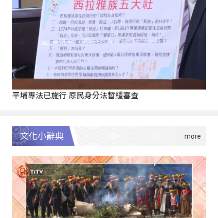
平埔專法已施行 原民身分法暫緩審查
文化小辭典