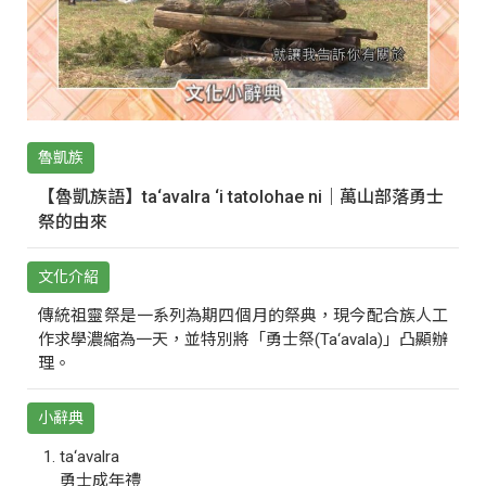
魯凱族
【魯凱族語】ta‘avalra ‘i tatolohae ni｜萬山部落勇士
祭的由來
文化介紹
傳統祖靈祭是一系列為期四個月的祭典，現今配合族人工
作求學濃縮為一天，並特別將「勇士祭(Ta‘avala)」凸顯辦
理。
小辭典
ta‘avalra
勇士成年禮