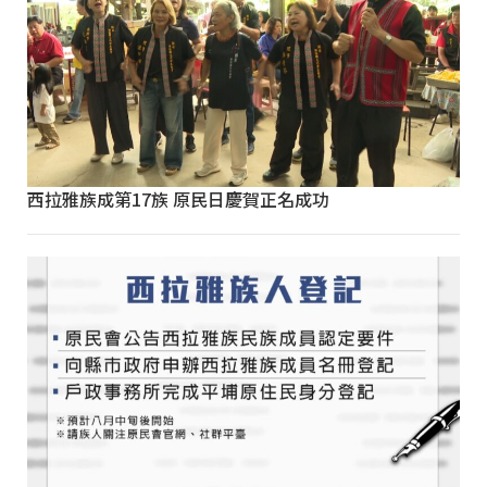
西拉雅族成第17族 原民日慶賀正名成功