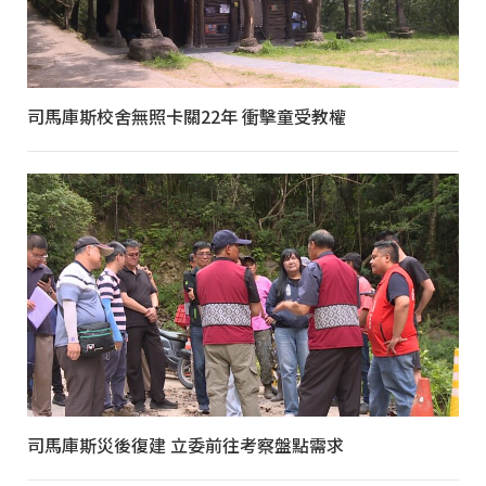
司馬庫斯校舍無照卡關22年 衝擊童受教權
司馬庫斯災後復建 立委前往考察盤點需求