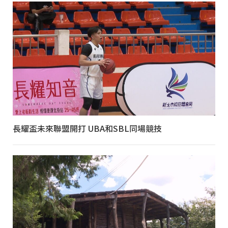
長耀盃未來聯盟開打 UBA和SBL同場競技