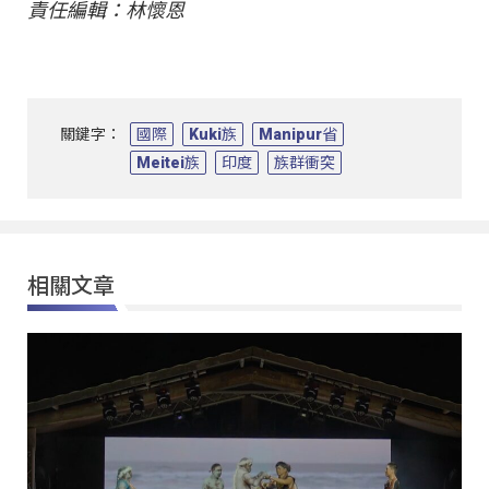
責任編輯：林懷恩
關鍵字：
國際
Kuki族
Manipur省
Meitei族
印度
族群衝突
相關文章