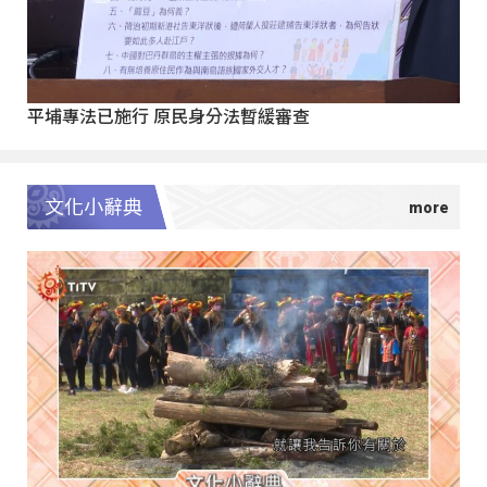
平埔專法已施行 原民身分法暫緩審查
文化小辭典