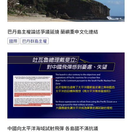
巴丹島主權論述爭議延燒 蘭嶼重申文化連結
國際
巴丹群島主權
中國向太平洋海域試射飛彈 各島國不滿抗議