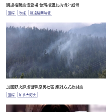
凱達格蘭論壇登場 台灣攜盟友抗境外威脅
國際
政經
凱達格蘭論壇
加國野火肆虐衝擊原民社區 應對方式掀討論
國際
加拿大野火