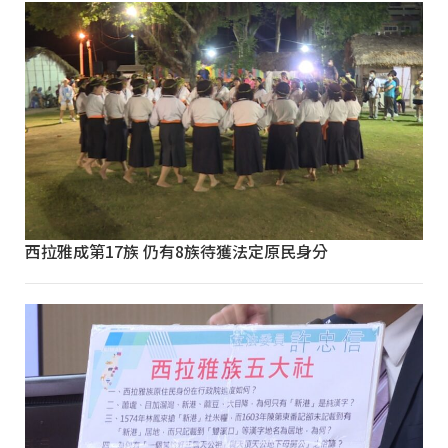
西拉雅成第17族 仍有8族待獲法定原民身分