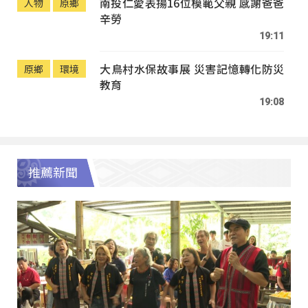
南投仁愛表揚16位模範父親 感謝爸爸
人物
原鄉
辛勞
19:11
大鳥村水保故事展 災害記憶轉化防災
原鄉
環境
教育
19:08
推薦新聞