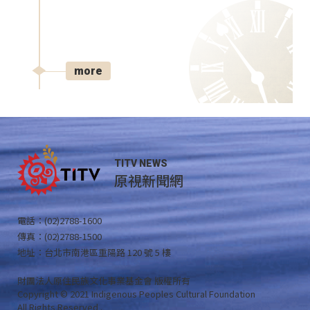
more
TITV NEWS
原視新聞網
電話：(02)2788-1600
傳真：(02)2788-1500
地址：台北市南港區重陽路 120 號 5 樓
財團法人原住民族文化事業基金會 版權所有
Copyright © 2021 Indigenous Peoples Cultural Foundation
All Rights Reserved .