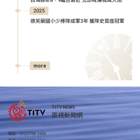
白海豚8/8、9離台最近 北部戒備強風大雨
2025
德芙蘭國小少棒隊成軍3年 獲隊史首座冠軍
more
TITV NEWS
原視新聞網
電話：(02)2788-1600