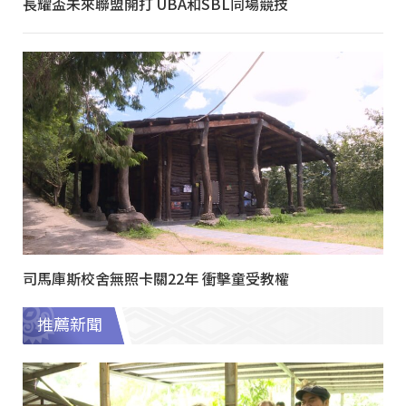
長耀盃未來聯盟開打 UBA和SBL同場競技
司馬庫斯校舍無照卡關22年 衝擊童受教權
推薦新聞