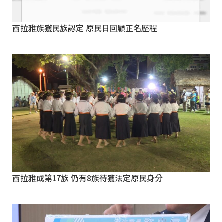
西拉雅族獲民族認定 原民日回顧正名歷程
西拉雅成第17族 仍有8族待獲法定原民身分