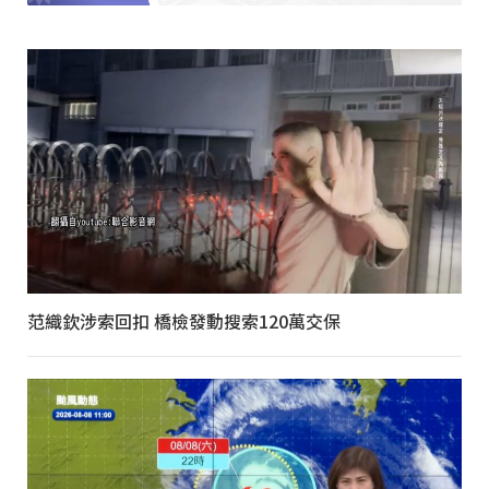
范織欽涉索回扣 橋檢發動搜索120萬交保