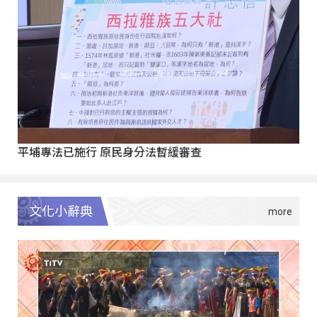
平埔專法已施行 原民身分法暫緩審查
文化小辭典