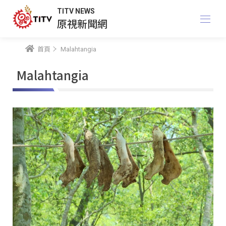
TITV NEWS
原視新聞網
首頁
Malahtangia
Malahtangia