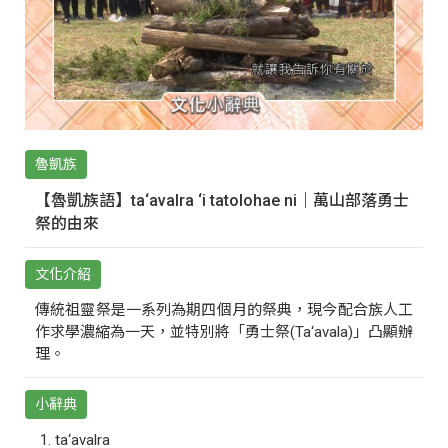
魯凱族
【魯凱族語】ta‘avalra ‘i tatolohae ni｜萬山部落勇士
祭的由來
文化介紹
傳統祖靈祭是一系列為期四個月的祭典，現今配合族人工
作求學濃縮為一天，並特別將「勇士祭(Ta‘avala)」凸顯辦
理。
小辭典
ta‘avalra