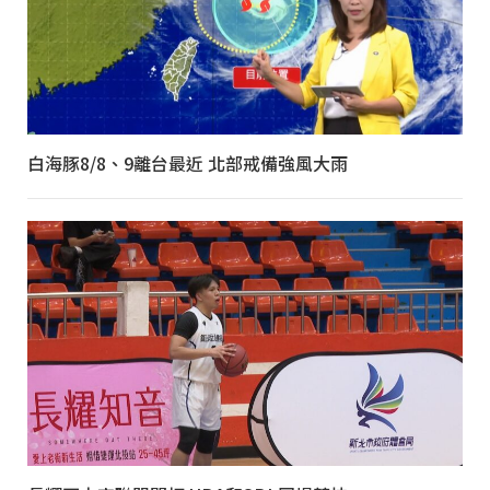
白海豚8/8、9離台最近 北部戒備強風大雨