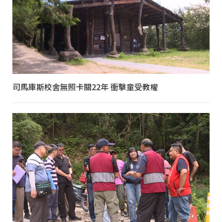
司馬庫斯校舍無照卡關22年 衝擊童受教權