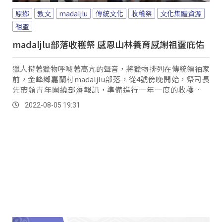
原鄉
教文
madaljlu
傳統文化
收穫祭
文化集體資源
祖靈
madaljlu部落收穫祭 感恩山林養育感謝祖靈庇佑
獵人揹著獵物呼喊著高亢的聲音，將獵物排列在傳統領袖家
前，金峰鄉嘉蘭村madaljlu部落，從4號傍晚開始，祭司長
先帶領青年圍繞部落報訊，準備進行一年一度的收穫祭活
動，獵人們也跟著進行從晚上到隔天上午的團體狩獵行動。
2022-08-05 19:31