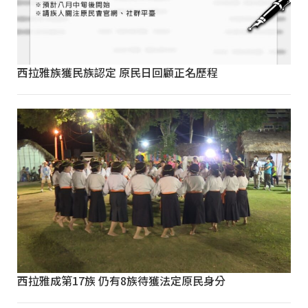
西拉雅族獲民族認定 原民日回顧正名歷程
西拉雅成第17族 仍有8族待獲法定原民身分