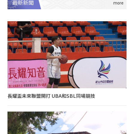
最新新聞
長耀盃未來聯盟開打 UBA和SBL同場競技