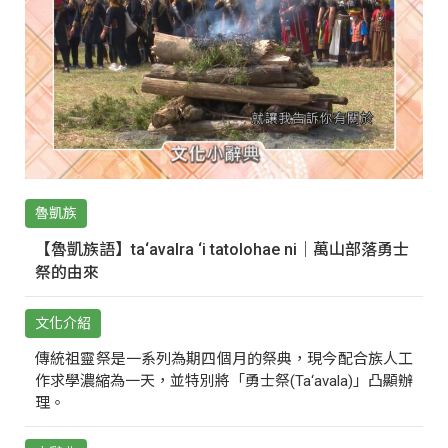
魯凱族
【魯凱族語】ta‘avalra ‘i tatolohae ni｜萬山部落勇士
祭的由來
文化介紹
傳統祖靈祭是一系列為期四個月的祭典，現今配合族人工
作求學濃縮為一天，並特別將「勇士祭(Ta‘avala)」凸顯辦
理。