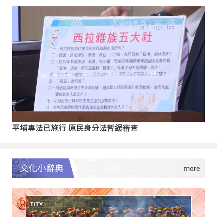
平埔專法已施行 原民身分法暫緩審查
文化小辭典