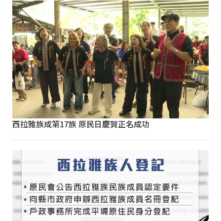
西拉雅族成第17族 原民日慶賀正名成功