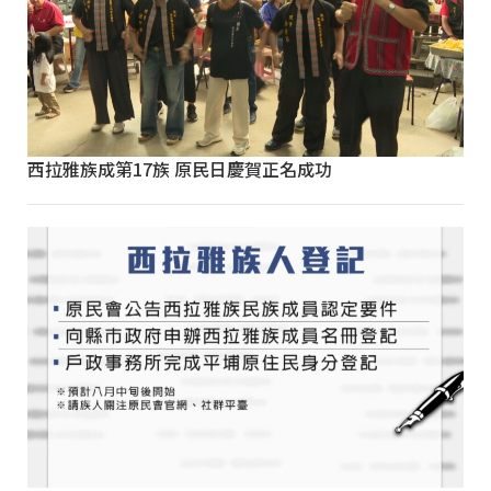
西拉雅族成第17族 原民日慶賀正名成功