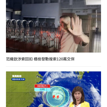
范織欽涉索回扣 橋檢發動搜索120萬交保