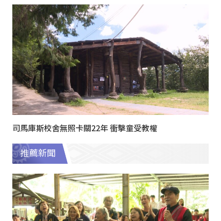
司馬庫斯校舍無照卡關22年 衝擊童受教權
推薦新聞