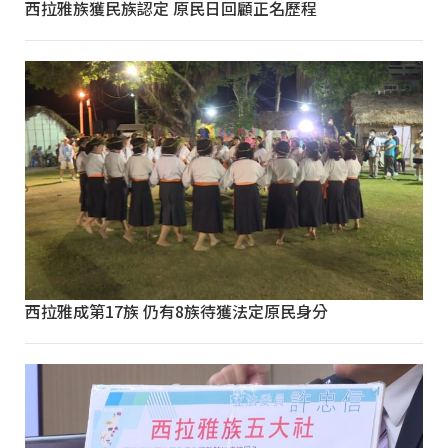
西拉雅族獲民族認定 原民日回顧正名歷程
西拉雅成第17族 仍有8族待獲法定原民身分