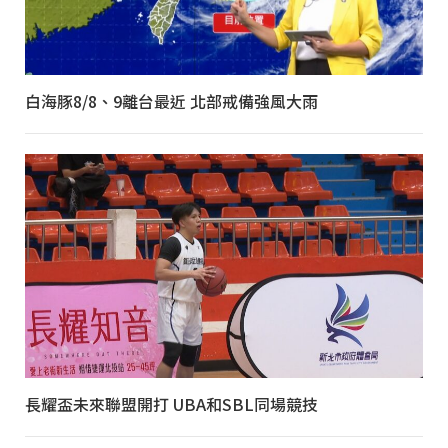
白海豚8/8、9離台最近 北部戒備強風大雨
長耀盃未來聯盟開打 UBA和SBL同場競技