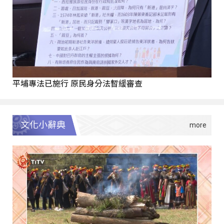
平埔專法已施行 原民身分法暫緩審查
文化小辭典