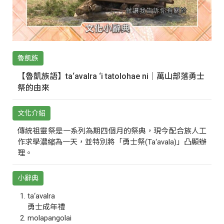
魯凱族
【魯凱族語】ta‘avalra ‘i tatolohae ni｜萬山部落勇士
祭的由來
文化介紹
傳統祖靈祭是一系列為期四個月的祭典，現今配合族人工
作求學濃縮為一天，並特別將「勇士祭(Ta‘avala)」凸顯辦
理。
小辭典
ta‘avalra
勇士成年禮
molapangolai