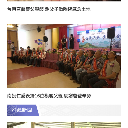
台東窯藝慶父親節 邀父子做陶碗感念土地
南投仁愛表揚16位模範父親 感謝爸爸辛勞
推薦新聞