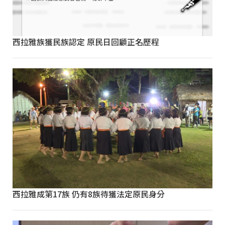
西拉雅族獲民族認定 原民日回顧正名歷程
西拉雅成第17族 仍有8族待獲法定原民身分