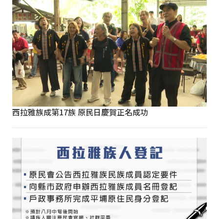
西拉雅族成第17族 原民日慶賀正名成功