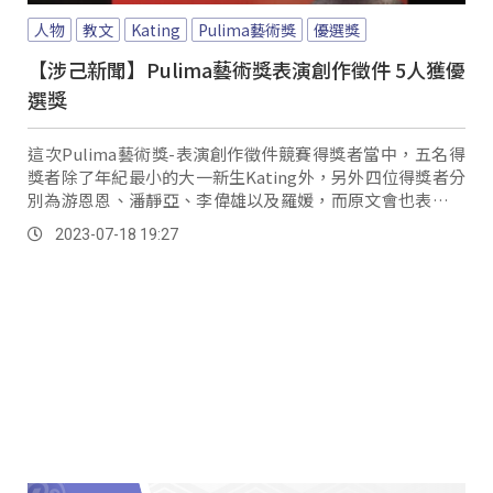
人物
教文
Kating
Pulima藝術獎
優選獎
【涉己新聞】Pulima藝術獎表演創作徵件 5人獲優
選獎
這次Pulima藝術獎-表演創作徵件競賽得獎者當中，五名得
獎者除了年紀最小的大一新生Kating外，另外四位得獎者分
別為游恩恩、潘靜亞、李偉雄以及羅媛，而原文會也表示，
透過創作與國際接軌，將台灣原住民文化拓展到世界各地，
2023-07-18 19:27
互相交流相互學習。