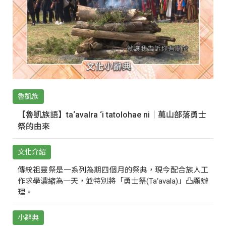
魯凱族
【魯凱族語】ta‘avalra ‘i tatolohae ni｜萬山部落勇士
祭的由來
文化介紹
傳統祖靈祭是一系列為期四個月的祭典，現今配合族人工
作求學濃縮為一天，並特別將「勇士祭(Ta‘avala)」凸顯辦
理。
小辭典