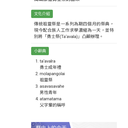
文化介紹
傳統祖靈祭是一系列為期四個月的祭典，
現今配合族人工作求學濃縮為一天，並特
別將「勇士祭(Ta‘avala)」凸顯辦理。
小辭典
ta‘avalra
勇士成年禮
molapangolai
祖靈祭
asavasavahe
男性青年
atamatama
父字輩的稱呼
歷史上的今天