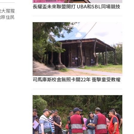
長耀盃未來聯盟開打 UBA和SBL同場競技
地大猩猩
地原住民
司馬庫斯校舍無照卡關22年 衝擊童受教權