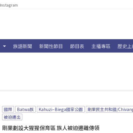
Instagram
族語新聞
新聞性節目
節目表
主播專區
歷史上
國際
Batwa族
Kahuzi–Biega國家公園
剛果民主共和國/Chivan
被迫遷出
剛果劃設大猩猩保育區 族人被迫遷離傳領