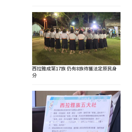
西拉雅成第17族 仍有8族待獲法定原民身
分