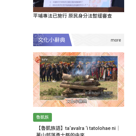
平埔專法已施行 原民身分法暫緩審查
文化小辭典
魯凱族
【魯凱族語】ta‘avalra ‘i tatolohae ni｜
萬山部落勇士祭的由來