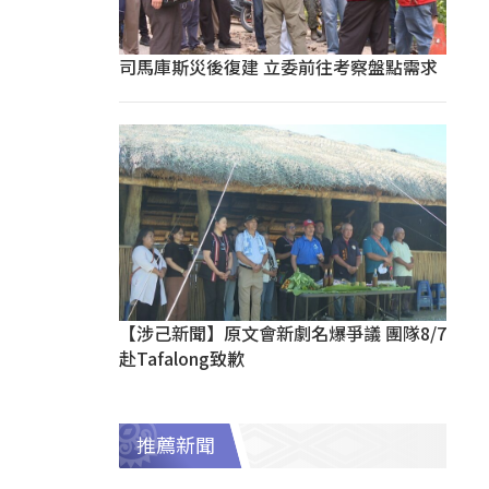
司馬庫斯災後復建 立委前往考察盤點需求
【涉己新聞】原文會新劇名爆爭議 團隊8/7
赴Tafalong致歉
推薦新聞