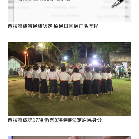
西拉雅族獲民族認定 原民日回顧正名歷程
西拉雅成第17族 仍有8族待獲法定原民身分