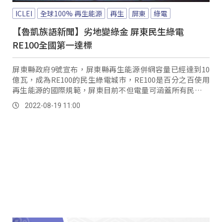
ICLEI
全球100% 再生能源
再生
屏東
綠電
【魯凱族語新聞】劣地變綠金 屏東民生綠電
RE100全國第一達標
屏東縣政府9號宣布，屏東縣再生能源併網容量已經達到10
億瓦，成為RE100的民生綠電城市，RE100是百分之百使用
再生能源的國際規範，屏東目前不但電量可涵蓋所有民生用
電，也整體規劃閒置國有地活化再利用，讓綠能發展繼續向
2022-08-19 11:00
前。