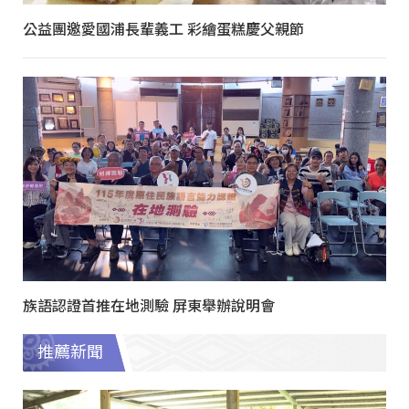
公益團邀愛國浦長輩義工 彩繪蛋糕慶父親節
族語認證首推在地測驗 屏東舉辦說明會
推薦新聞