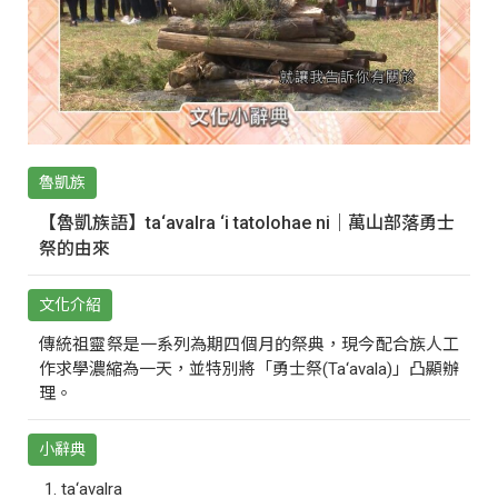
魯凱族
【魯凱族語】ta‘avalra ‘i tatolohae ni｜萬山部落勇士
祭的由來
文化介紹
傳統祖靈祭是一系列為期四個月的祭典，現今配合族人工
作求學濃縮為一天，並特別將「勇士祭(Ta‘avala)」凸顯辦
理。
小辭典
ta‘avalra