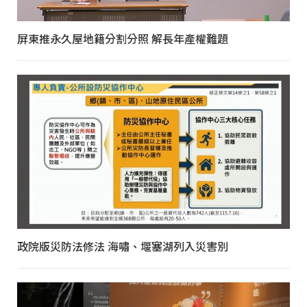
屏東推永久屋地籍分割分照 解長年產權難題
政院版災防法修法 海嘯、堰塞湖列入災害別