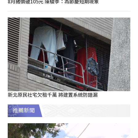
8月豬價破105元 陳駿季：為節慶短期現象
新北原民社宅欠租千萬 將建置系統防錯漏
推薦新聞