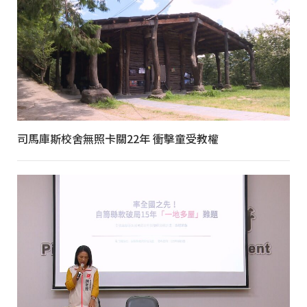
司馬庫斯校舍無照卡關22年 衝擊童受教權