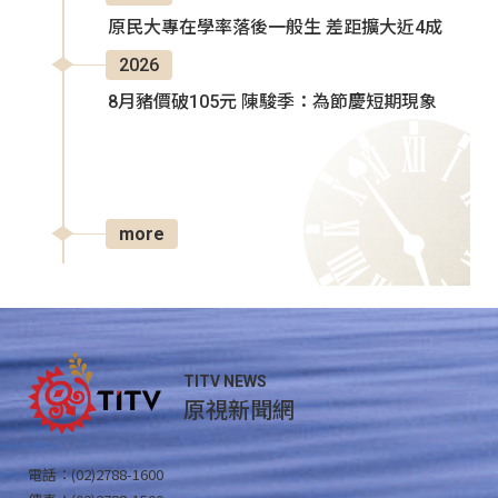
原民大專在學率落後一般生 差距擴大近4成
2026
8月豬價破105元 陳駿季：為節慶短期現象
more
TITV NEWS
原視新聞網
電話：(02)2788-1600