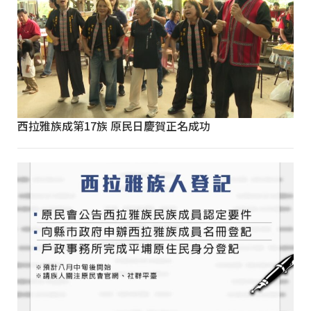
西拉雅族成第17族 原民日慶賀正名成功