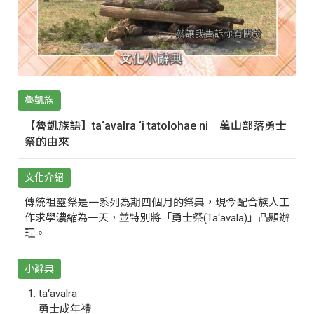
魯凱族
【魯凱族語】ta‘avalra ‘i tatolohae ni｜萬山部落勇士
祭的由來
文化介紹
傳統祖靈祭是一系列為期四個月的祭典，現今配合族人工
作求學濃縮為一天，並特別將「勇士祭(Ta‘avala)」凸顯辦
理。
小辭典
ta‘avalra
勇士成年禮