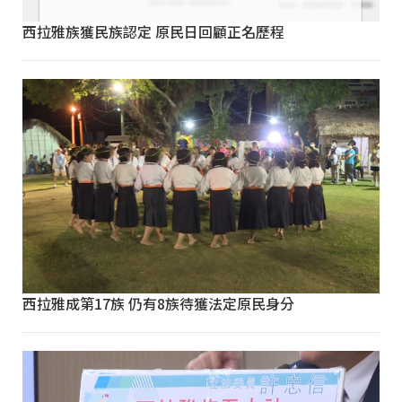
西拉雅族獲民族認定 原民日回顧正名歷程
西拉雅成第17族 仍有8族待獲法定原民身分