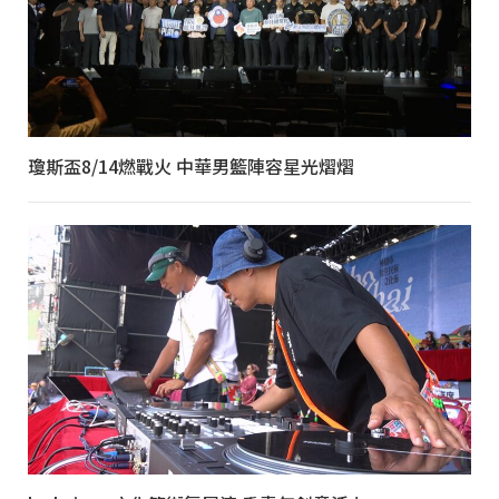
瓊斯盃8/14燃戰火 中華男籃陣容星光熠熠