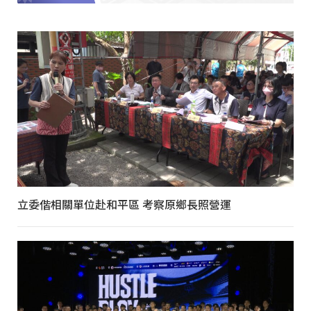
立委偕相關單位赴和平區 考察原鄉長照營運