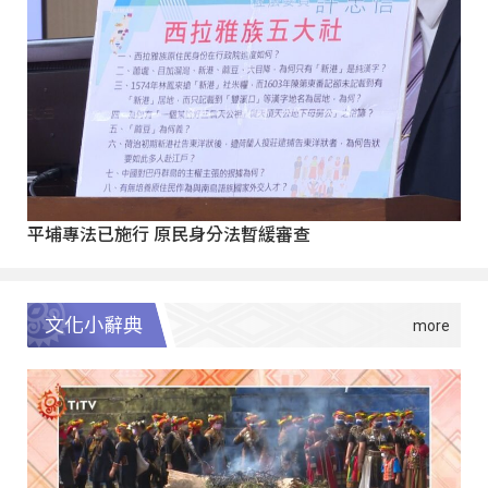
平埔專法已施行 原民身分法暫緩審查
文化小辭典