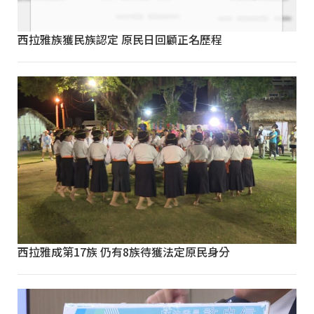
西拉雅族獲民族認定 原民日回顧正名歷程
西拉雅成第17族 仍有8族待獲法定原民身分