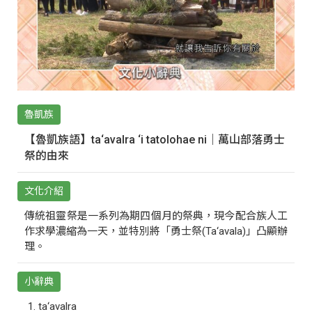
魯凱族
【魯凱族語】ta‘avalra ‘i tatolohae ni｜萬山部落勇士
祭的由來
文化介紹
傳統祖靈祭是一系列為期四個月的祭典，現今配合族人工
作求學濃縮為一天，並特別將「勇士祭(Ta‘avala)」凸顯辦
理。
小辭典
ta‘avalra