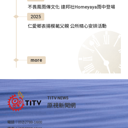
不畏風雨傳文化 達邦社Homeyaya雨中登場
2025
仁愛鄉表揚模範父親 公所精心安排活動
more
TITV NEWS
原視新聞網
電話：(02)2788-1600