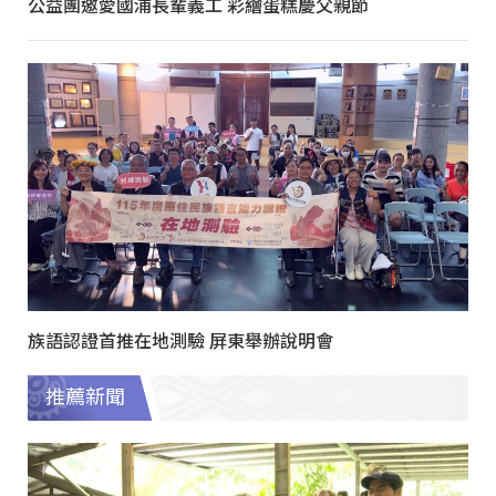
公益團邀愛國浦長輩義工 彩繪蛋糕慶父親節
族語認證首推在地測驗 屏東舉辦說明會
推薦新聞