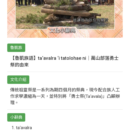
魯凱族
【魯凱族語】ta‘avalra ‘i tatolohae ni｜萬山部落勇士
祭的由來
文化介紹
傳統祖靈祭是一系列為期四個月的祭典，現今配合族人工
作求學濃縮為一天，並特別將「勇士祭(Ta‘avala)」凸顯辦
理。
小辭典
ta‘avalra