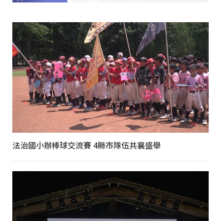
法治國小辦棒球交流賽 4縣市隊伍共襄盛舉