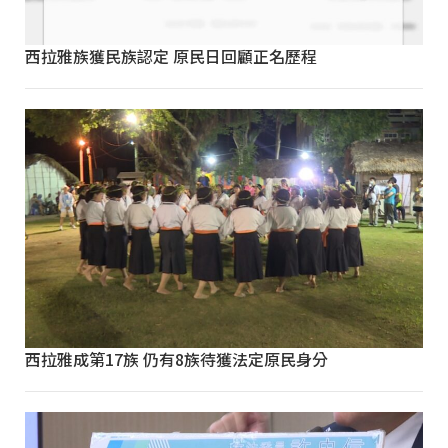
西拉雅族獲民族認定 原民日回顧正名歷程
西拉雅成第17族 仍有8族待獲法定原民身分