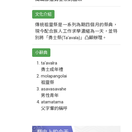
文化介紹
傳統祖靈祭是一系列為期四個月的祭典，
現今配合族人工作求學濃縮為一天，並特
別將「勇士祭(Ta‘avala)」凸顯辦理。
小辭典
ta‘avalra
勇士成年禮
molapangolai
祖靈祭
asavasavahe
男性青年
atamatama
父字輩的稱呼
歷史上的今天