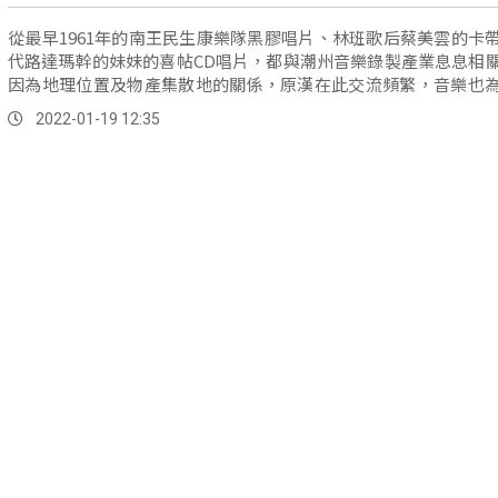
從最早1961年的南王民生康樂隊黑膠唱片、林班歌后蔡美雲的卡
代路達瑪幹的妹妹的喜帖CD唱片，都與潮州音樂錄製產業息息相
因為地理位置及物產集散地的關係，原漢在此交流頻繁，音樂也
下...。
2022-01-19 12:35