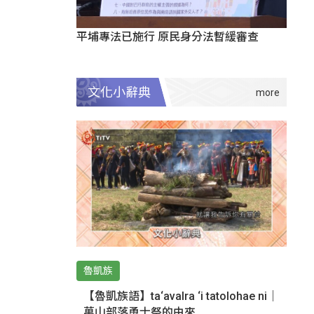
平埔專法已施行 原民身分法暫緩審查
文化小辭典
魯凱族
【魯凱族語】ta‘avalra ‘i tatolohae ni｜
萬山部落勇士祭的由來