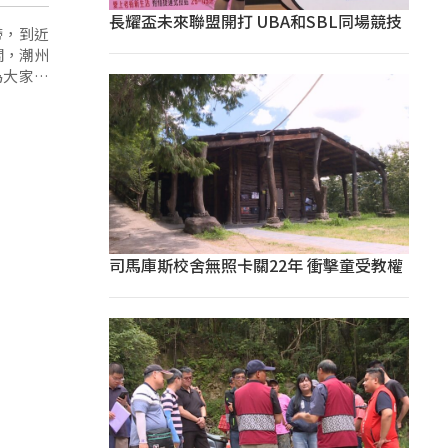
長耀盃未來聯盟開打 UBA和SBL同場競技
帶，到近
關，潮州
為大家留
司馬庫斯校舍無照卡關22年 衝擊童受教權