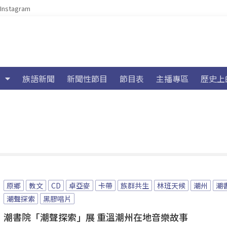
Instagram
族語新聞
新聞性節目
節目表
主播專區
歷史上
原鄉
教文
CD
卓亞麥
卡帶
族群共生
林班天候
潮州
潮
潮聲探索
黑膠唱片
潮書院「潮聲探索」展 重溫潮州在地音樂故事