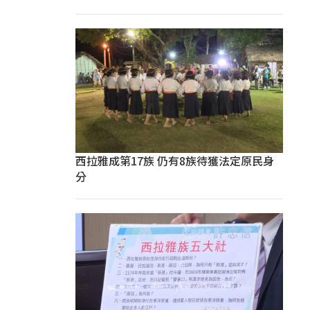
西拉雅成第17族 仍有8族待獲法定原民身
分