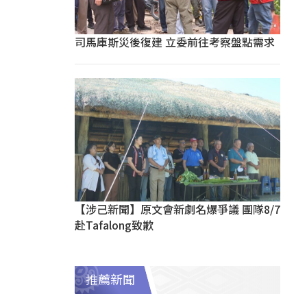
司馬庫斯災後復建 立委前往考察盤點需求
【涉己新聞】原文會新劇名爆爭議 團隊8/7
赴Tafalong致歉
推薦新聞