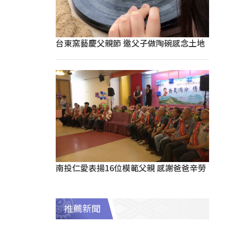
台東窯藝慶父親節 邀父子做陶碗感念土地
南投仁愛表揚16位模範父親 感謝爸爸辛勞
推薦新聞