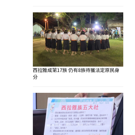
西拉雅成第17族 仍有8族待獲法定原民身
分