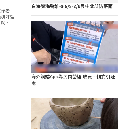
白海豚海警維持 8/8-8/9晨中北部防豪雨
工作者，
類別評選
中就包含
;以舞蹈
海外網購App為民間營運 收費、個資引疑
慮