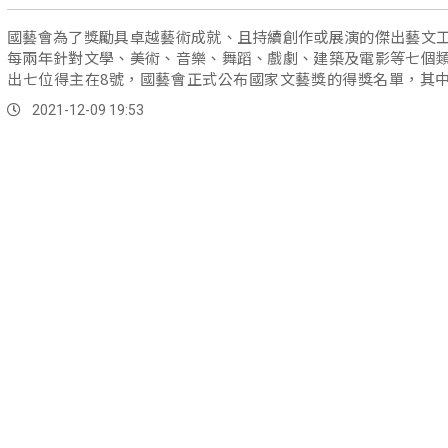
國藝會為了獎勵具卓越藝術成就、且持續創作或展演的傑出藝文
每兩年針對文學、美術、音樂、舞蹈、戲劇、建築及電影等七個
出七位得主在8號，國藝會正式公布國家文藝獎的得獎名單，其
了，國際知名的排灣族舞蹈家&#8221;布拉瑞揚．帕格勒法&#8221
2021-12-09 19:53
類別，獲得殊榮。