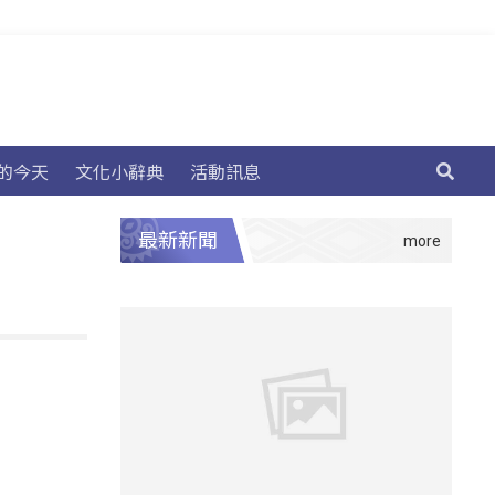
的今天
文化小辭典
活動訊息
最新新聞