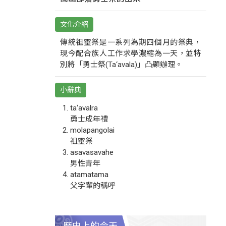
文化介紹
傳統祖靈祭是一系列為期四個月的祭典，
現今配合族人工作求學濃縮為一天，並特
別將「勇士祭(Ta‘avala)」凸顯辦理。
小辭典
ta‘avalra
勇士成年禮
molapangolai
祖靈祭
asavasavahe
男性青年
atamatama
父字輩的稱呼
歷史上的今天