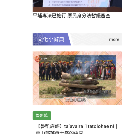
平埔專法已施行 原民身分法暫緩審查
文化小辭典
魯凱族
【魯凱族語】ta‘avalra ‘i tatolohae ni｜
萬山部落勇士祭的由來