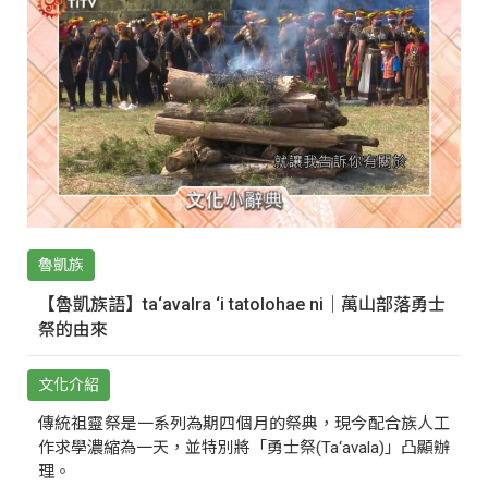
魯凱族
【魯凱族語】ta‘avalra ‘i tatolohae ni｜萬山部落勇士
祭的由來
文化介紹
傳統祖靈祭是一系列為期四個月的祭典，現今配合族人工
作求學濃縮為一天，並特別將「勇士祭(Ta‘avala)」凸顯辦
理。