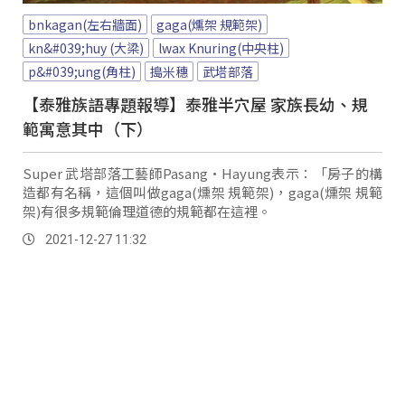
bnkagan(左右牆面)
gaga(燻架 規範架)
kn&#039;huy (大梁)
lwax Knuring(中央柱)
p&#039;ung(角柱)
搗米穗
武塔部落
【泰雅族語專題報導】泰雅半穴屋 家族長幼、規
範寓意其中（下）
Super 武塔部落工藝師Pasang·Hayung表示：「房子的構
造都有名稱，這個叫做gaga(燻架 規範架)，gaga(燻架 規範
架)有很多規範倫理道德的規範都在這裡。
2021-12-27 11:32