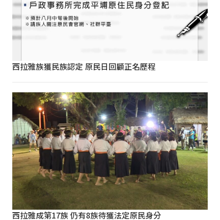
西拉雅族獲民族認定 原民日回顧正名歷程
西拉雅成第17族 仍有8族待獲法定原民身分