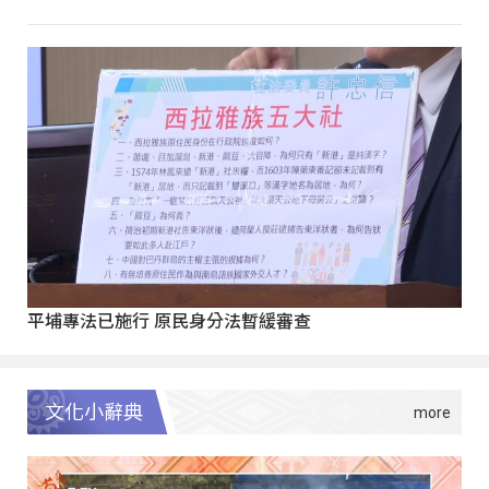
平埔專法已施行 原民身分法暫緩審查
文化小辭典