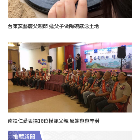
台東窯藝慶父親節 邀父子做陶碗感念土地
南投仁愛表揚16位模範父親 感謝爸爸辛勞
推薦新聞